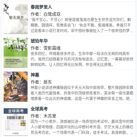
春闺梦里人
作者：白鹭成双
“我不甘心，不甘心！即使是做鬼我也要生生世世诅咒你们，鹣
鲽散，圆镜碎，鸳鸯各自飞！”执念不散，冤魂难离。季曼只不
过是看本小说打发时间，却不想好像被扯入了一个很奇怪的梦
境。她成了书中最恶毒的女二，角色出场重新开始，替被赐死的
琥珀年华
女二再走一遍故事的发展结局。宅院深深的侯府，圣母玛利亚一
样的女主，无数恶毒的炮灰。皇家恩怨牵扯不休，后院争斗一人
作者：雪影霜魂
不留。她一个注定没有好下场的女二，该怎么扭转命运？斗天斗
很多回忆，伴随着很多怀念。生命中那一段洁白无瑕的纯真年
地花言巧语，骗老骗少满腹计算。看在她这么尽职尽责破坏男女
代，虽然已经随着岁月的河流匆匆逝去，记忆里，一幕幕却依然
主关系发展的份上，能不能给她一条活路啊？
鲜明如昨。让人回忆得无比怅惘，怀念得无比感慨。
神墓
作者：辰东
神墓小说讲述神魔陵园位于天元大陆中部地带，整片陵园除安葬
着人类历代最强者、异类中的顶级修炼者外，其余每一座坟墓都
埋葬着一位远古的神或魔，这是一片属于神魔的安息之地。绝代
佳人，缠绵的爱情；恐怖绝地，玄异的惊险之旅；远古遗闻，失
全球高考
落的传说； 各位书友觉得《神墓》还不错的话请不要忘记向您
QQ群和微博里的朋友推荐哦！
作者：木苏里
因为一个小意外，游惑被拉进一场奇怪的考试中。暴风雪中的猎
人小屋考物理、四面环坟的山中野村考外语、茫茫大海上的礁石
荒岛考历史。一个场景代表一门科目，徒手考试，真身刷题，及