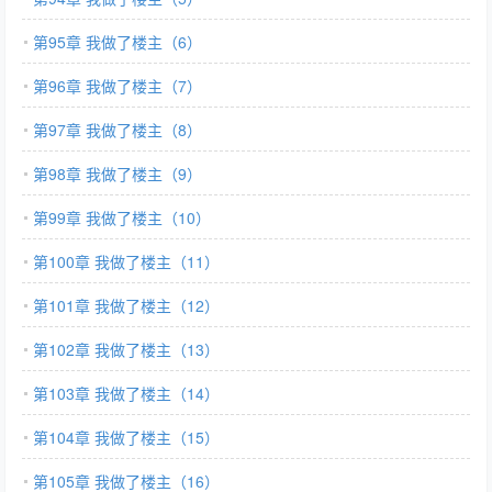
第95章 我做了楼主（6）
第96章 我做了楼主（7）
第97章 我做了楼主（8）
第98章 我做了楼主（9）
第99章 我做了楼主（10）
第100章 我做了楼主（11）
第101章 我做了楼主（12）
第102章 我做了楼主（13）
第103章 我做了楼主（14）
第104章 我做了楼主（15）
第105章 我做了楼主（16）