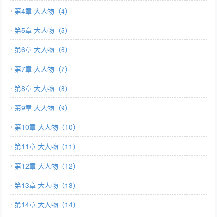
第4章 大人物（4）
第5章 大人物（5）
第6章 大人物（6）
第7章 大人物（7）
第8章 大人物（8）
第9章 大人物（9）
第10章 大人物（10）
第11章 大人物（11）
第12章 大人物（12）
第13章 大人物（13）
第14章 大人物（14）