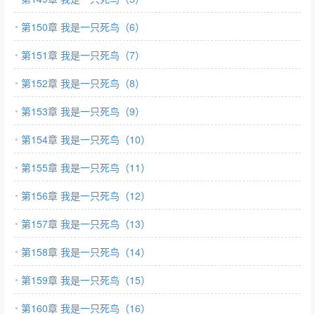
第150章 我是一只死鸟（6）
第151章 我是一只死鸟（7）
第152章 我是一只死鸟（8）
第153章 我是一只死鸟（9）
第154章 我是一只死鸟（10）
第155章 我是一只死鸟（11）
第156章 我是一只死鸟（12）
第157章 我是一只死鸟（13）
第158章 我是一只死鸟（14）
第159章 我是一只死鸟（15）
第160章 我是一只死鸟（16）