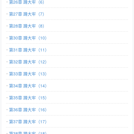
第26章 蹲大牢（6）
第27章 蹲大牢（7）
第28章 蹲大牢（8）
第30章 蹲大牢（10）
第31章 蹲大牢（11）
第32章 蹲大牢（12）
第33章 蹲大牢（13）
第34章 蹲大牢（14）
第35章 蹲大牢（15）
第36章 蹲大牢（16）
第37章 蹲大牢（17）
第38章 蹲大牢（18）