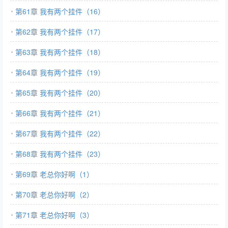
第61章 我有两个挂件（16）
第62章 我有两个挂件（17）
第63章 我有两个挂件（18）
第64章 我有两个挂件（19）
第65章 我有两个挂件（20）
第66章 我有两个挂件（21）
第67章 我有两个挂件（22）
第68章 我有两个挂件（23）
第69章 老总你好啊（1）
第70章 老总你好啊（2）
第71章 老总你好啊（3）