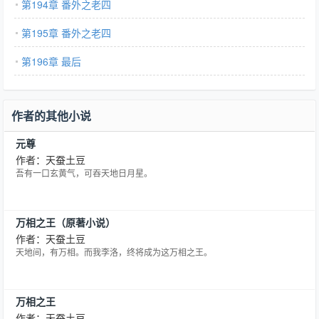
第194章 番外之老四
第195章 番外之老四
第196章 最后
作者的其他小说
元尊
作者：天蚕土豆
吾有一口玄黄气，可吞天地日月星。
万相之王（原著小说）
作者：天蚕土豆
天地间，有万相。而我李洛，终将成为这万相之王。
万相之王
作者：天蚕土豆