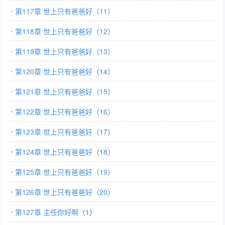
第117章 世上只有爸爸好（11）
第118章 世上只有爸爸好（12）
第119章 世上只有爸爸好（13）
第120章 世上只有爸爸好（14）
第121章 世上只有爸爸好（15）
第122章 世上只有爸爸好（16）
第123章 世上只有爸爸好（17）
第124章 世上只有爸爸好（18）
第125章 世上只有爸爸好（19）
第126章 世上只有爸爸好（20）
第127章 主任你好啊（1）