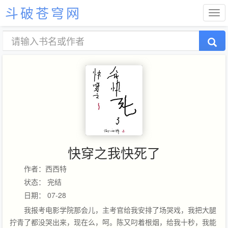
斗破苍穹网
快穿之我快死了
作者：西西特
状态： 完结
日期： 07-28
我报考电影学院那会儿，主考官给我安排了场哭戏，我把大腿
拧青了都没哭出来，现在么，呵。陈又叼着根烟，给我十秒，我能