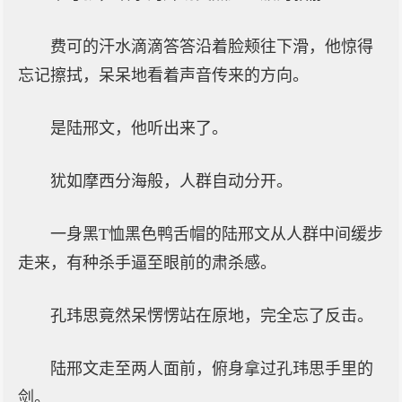
费可的汗水滴滴答答沿着脸颊往下滑，他惊得
忘记擦拭，呆呆地看着声音传来的方向。
是陆邢文，他听出来了。
犹如摩西分海般，人群自动分开。
一身黑T恤黑色鸭舌帽的陆邢文从人群中间缓步
走来，有种杀手逼至眼前的肃杀感。
孔玮思竟然呆愣愣站在原地，完全忘了反击。
陆邢文走至两人面前，俯身拿过孔玮思手里的
剑。