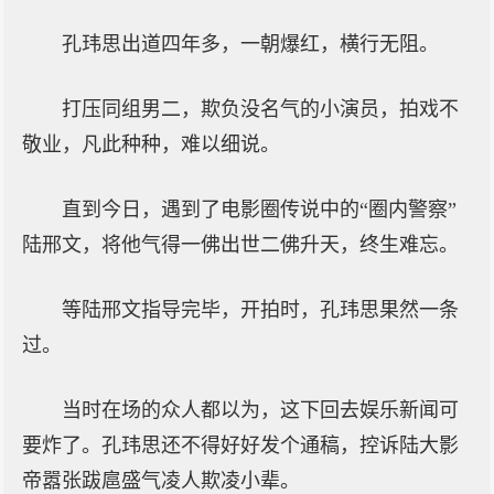
孔玮思出道四年多，一朝爆红，横行无阻。
打压同组男二，欺负没名气的小演员，拍戏不
敬业，凡此种种，难以细说。
直到今日，遇到了电影圈传说中的“圈内警察”
陆邢文，将他气得一佛出世二佛升天，终生难忘。
等陆邢文指导完毕，开拍时，孔玮思果然一条
过。
当时在场的众人都以为，这下回去娱乐新闻可
要炸了。孔玮思还不得好好发个通稿，控诉陆大影
帝嚣张跋扈盛气凌人欺凌小辈。