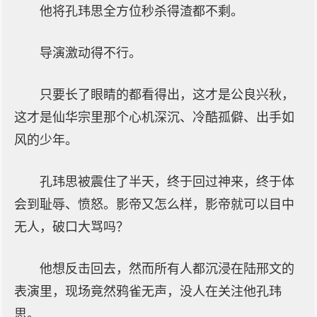
他将孔玮思全方位秒杀得渣都不剩。
导演激动得不行。
只要长了眼睛的都看得出，这才是公良兴秋，
这才是仙华宗里那个心机深沉、冷酷孤僻、出手如
风的少年。
孔玮思被震住了半天，终于回过神来，终于体
会到耻辱、愤怒。影帝又怎么样，影帝就可以目中
无人，破口大骂吗？
他想反击回去，然而所有人都沉浸在陆邢文的
表演里，现场竟然鸦雀无声，没人在关注他孔玮
思。