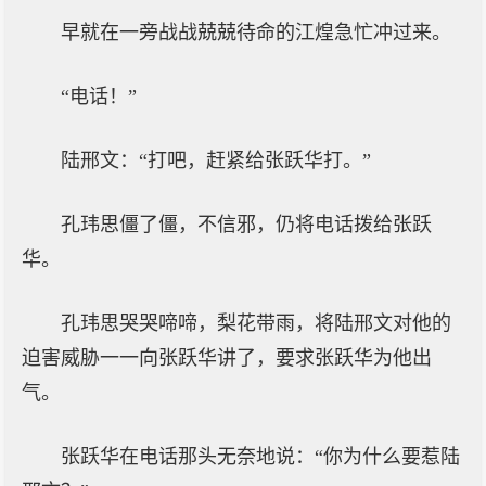
早就在一旁战战兢兢待命的江煌急忙冲过来。
“电话！”
陆邢文：“打吧，赶紧给张跃华打。”
孔玮思僵了僵，不信邪，仍将电话拨给张跃
华。
孔玮思哭哭啼啼，梨花带雨，将陆邢文对他的
迫害威胁一一向张跃华讲了，要求张跃华为他出
气。
张跃华在电话那头无奈地说：“你为什么要惹陆