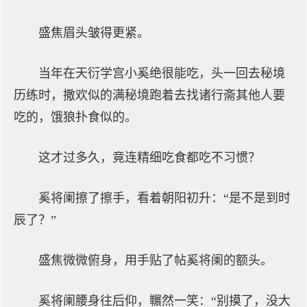
盛焦眉头皱得更紧。
当年在天衍学宫小奚绝很能吃，头一回去秘境
历练时，撒欢似的满秘境跑着去找诸行斋其他人要
吃的，饿狼扑食似的。
这才过多久，竟连精细吃食都吃不习惯？
奚将阑擦了擦手，看着朝阳初升：“是不是到时
辰了？”
盛焦微微俯身，用手贴了帖奚将阑的额头。
奚将阑腰身往后仰，冁然一笑：“别摸了，没大