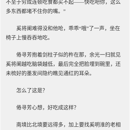
不至于穷成连顿吃食都买不起——快吃吧你，这么
多东西都堵不住你的嘴。”
奚将阑难得没和他呛，乖乖“哦”了一声，坐在
椅子上慢吞吞地吃。
倦寻芳抱着剑柱子似的杵在那，余光一扫就见
奚将阑越吃脑袋越低，最后完全把脸埋到碗里，还
未梳好的墨发间隐约瞧见通红的耳朵。
怎么了这是？
倦寻芳心想，好吃成这样？
南境比北境要远得多，加上要找奚明淮的老相