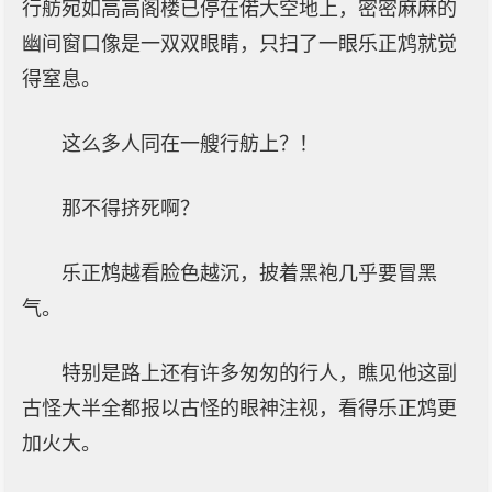
行舫宛如高高阁楼已停在偌大空地上，密密麻麻的
幽间窗口像是一双双眼睛，只扫了一眼乐正鸩就觉
得窒息。
这么多人同在一艘行舫上？！
那不得挤死啊？
乐正鸩越看脸色越沉，披着黑袍几乎要冒黑
气。
特别是路上还有许多匆匆的行人，瞧见他这副
古怪大半全都报以古怪的眼神注视，看得乐正鸩更
加火大。