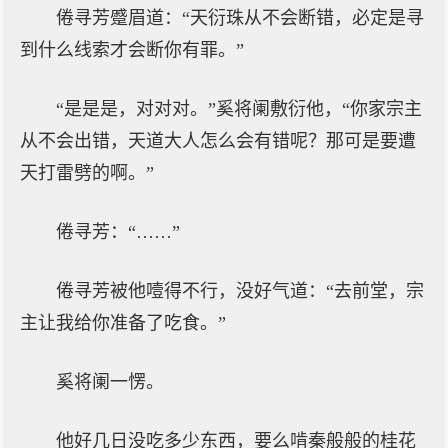
倦寻芳蹙眉道：“天衍珠从不会断错，必定是寻
到什么线索才会断你有罪。”
“是是是，对对对。”奚将阑敷衍他，“你家宗主
从不会出错，天道大人怎么会有错呢？那可是要遭
天打雷劈的啊。”
倦寻芳：“……”
倦寻芳被他噎得不行，没好气道：“去前堂，宗
主让我给你准备了吃食。”
奚将阑一愣。
他好几日没吃多少东西，要么啃秦般般的桂花