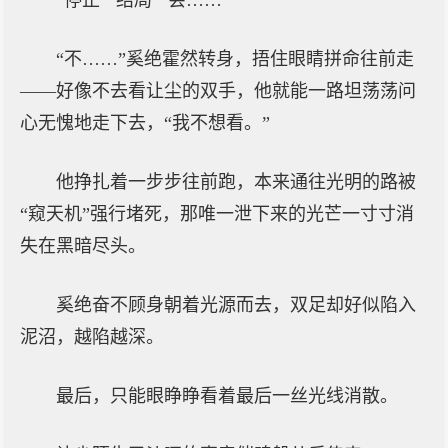
“停止”“结局”“会……”
“不……”奚绝霍然转身，捂住眼睛拼命往前走
——好像不去看让尘的双手，他就能一路坦荡荡问
心无愧地走下去，“我不想看。”
他挣扎着一步步往前跑，本来通往光明的路被
“窥天机”强行堵死，那唯一泄下来的光芒一寸寸消
失在黑暗尽头。
奚绝奋不顾身朝着光源而去，双足却好似陷入
泥沼，越陷越深。
最后，只能眼睁睁看着最后一丝光线消散。