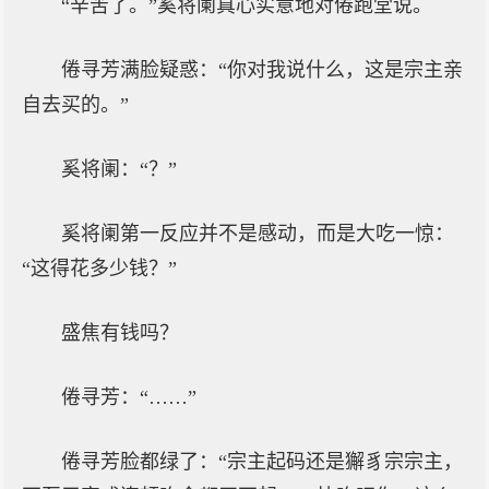
“辛苦了。”奚将阑真心实意地对倦跑堂说。
倦寻芳满脸疑惑：“你对我说什么，这是宗主亲
自去买的。”
奚将阑：“？”
奚将阑第一反应并不是感动，而是大吃一惊：
“这得花多少钱？”
盛焦有钱吗？
倦寻芳：“……”
倦寻芳脸都绿了：“宗主起码还是獬豸宗宗主，