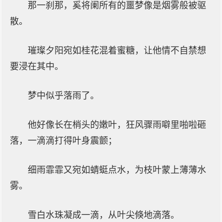
那一刹那，奚将阑所有的噩梦像是烟雾般被驱
散。
璀璨夕阳宛如桂花混着蜜糖，让他情不自禁想
要浸在其中。
梦中似乎落雨了。
他好像长在梢头的嫩叶，狂风骤雨噼里啪啦砸
落，一滴滴打得叶身震颤；
细雨霏霏又宛如蜻蜓点水，为枝叶蒙上薄薄水
雾。
雪白水珠凝成一滴，从叶尖倏地滴落。