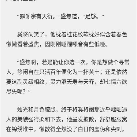
“獬豸宗有天衍。”盛焦道，“足够。”
奚将阑笑了，他枕着桂花纹软枕好似含着春色
懒懒看着盛焦，因刚刚睡醒嗓音有些低哑。
“盛焦啊，若是能让你选一次，你是想做个寻常
人，悠闲自在只活百年便化为一抔黄土；还是依然
要这副灵级相纹，灵力滔天寿与天齐，却七情六欲
尽失呢？”
烛光和月色朦胧，终于将奚将阑那近乎咄咄逼
人的美貌强行柔和下去，他墨发披散，舒舒服服窝
在锦绣堆中，懒散得全然没了白日的虚伪和尖刺。