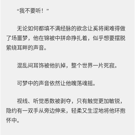
“我不要听！”
无论如何都填不满经脉的欲念让奚将阑难得做
了场噩梦，他在锦被中拼命挣扎着，似乎想要摆脱
萦绕耳畔的声音。
混乱间耳饰被他扒掉，整个世界一片死寂。
可梦中的声音依然让他魄荡魂摇。
视线、听觉悉数被剥夺，只有触觉更加敏锐，
隐约有一双手从旁边伸来，轻柔又生涩地将他环抱
怀中。