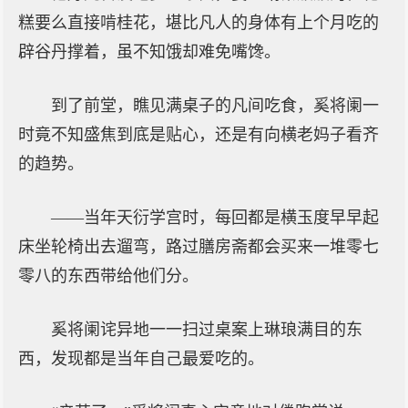
糕要么直接啃桂花，堪比凡人的身体有上个月吃的
辟谷丹撑着，虽不知饿却难免嘴馋。
到了前堂，瞧见满桌子的凡间吃食，奚将阑一
时竟不知盛焦到底是贴心，还是有向横老妈子看齐
的趋势。
——当年天衍学宫时，每回都是横玉度早早起
床坐轮椅出去遛弯，路过膳房斋都会买来一堆零七
零八的东西带给他们分。
奚将阑诧异地一一扫过桌案上琳琅满目的东
西，发现都是当年自己最爱吃的。