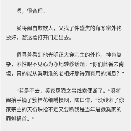
嗯，很合理。
奚将阑自欺欺人，又找了件盛焦的獬豸宗外袍
披好，溜达着打开门走出去。
倦寻芳看到他光明正大穿宗主的外袍，神色复
杂，索性眼不见心为净地转移话题：“你们此番去南
境，真的能从奚明淮的老相好那得到有用的消息？”
“若是不去，奚家屠戮之事线索便断了。”奚将
阑抬手摘了簇桂花细嚼慢咽，随口道，“没线索了你
家宗主的天衍珠指不定又要断我是当年屠戮奚家的
罪魁祸首。”