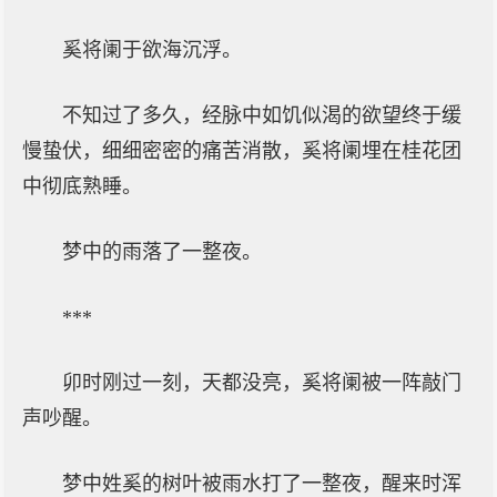
奚将阑于欲海沉浮。
不知过了多久，经脉中如饥似渴的欲望终于缓
慢蛰伏，细细密密的痛苦消散，奚将阑埋在桂花团
中彻底熟睡。
梦中的雨落了一整夜。
***
卯时刚过一刻，天都没亮，奚将阑被一阵敲门
声吵醒。
梦中姓奚的树叶被雨水打了一整夜，醒来时浑