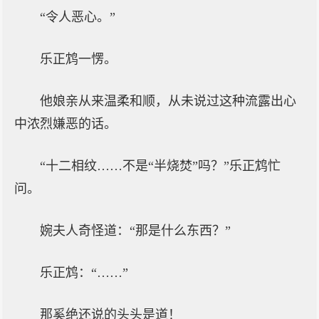
“令人恶心。”
乐正鸩一愣。
他娘亲从来温柔和顺，从未说过这种流露出心
中浓烈嫌恶的话。
“十二相纹……不是“半烧焚”吗？”乐正鸩忙
问。
婉夫人奇怪道：“那是什么东西？”
乐正鸩：“……”
那奚绝还说的头头是道！