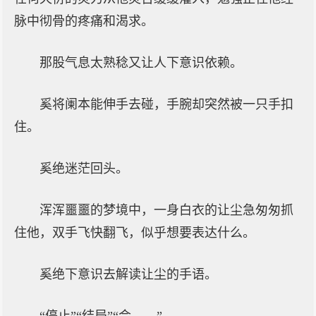
脉中彻骨的疼痛和渴求。
那股气息太熟稔又让人下意识依赖。
奚将阑本能伸手去碰，手腕却突然被一只手扣
住。
奚绝迷茫回头。
浑浑噩噩的梦境中，一身白衣的让尘急匆匆抓
住他，双手飞快翻飞，似乎想要表达什么。
奚绝下意识去解读让尘的手语。