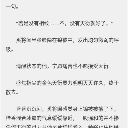
一句。
“若是没有相纹……不，没有天衍就好了。”
奚将阑半张脸隐在锦被中，发出均匀微弱的呼
吸。
清醒状态的他，宁愿痛苦也不愿接受天衍。
盛焦指尖的金色天衍灵力明明灭灭许久，终于
散去。
昏昏沉沉间，奚将阑感觉身上锦被被掖了下，
桂香混合冰霜的气息缓缓靠近，一股温和的并不掺
任何天衍的灵力从他灵台缓缓灌入，勉强止住他经