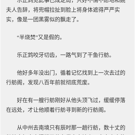
乐正鸩见此事已成定局，只好不情不愿地和婉
夫人告辞，将兜帽拉扯到脸上将身体遮得严严实
实，像是一团黑雾似的飘走了。
“半烧焚”又是假的。
乐正鸩咬牙切齿，一路气到了干鱼行舫。
他好多年没出门，循着记忆找到上一次去过的
行舫阁，发现八百年前就彻底荒废。
好在有一艘行舫刚好从他头顶飞过，缓缓停落
在远处，才让他顺着行舫寻到新的行舫阁。
从中州去南境只有辰时那一趟行舫，数十丈的