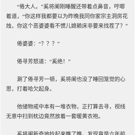
“倦大人。”奚将阑刚睡醒还带着点鼻音，哼唧
着道，“你这样我都要以为昨晚我同你家宗主洞房花
烛，你这个恶婆婆看不惯儿媳赖床非要来找茬了？”
倦婆婆：“？？？”
倦寻芳怒道：“奚绝！”
涮了倦寻芳一顿，奚将阑也没了睡回笼觉的心
思，打着哈欠起身。
他储物戒中本有一堆衣物，正打算去寻，视线
无意中扫到枕边竟然放着一套暖黄衣袍。
奚将阑新奇地拎起来瞧了瞧，发现竟是六年前