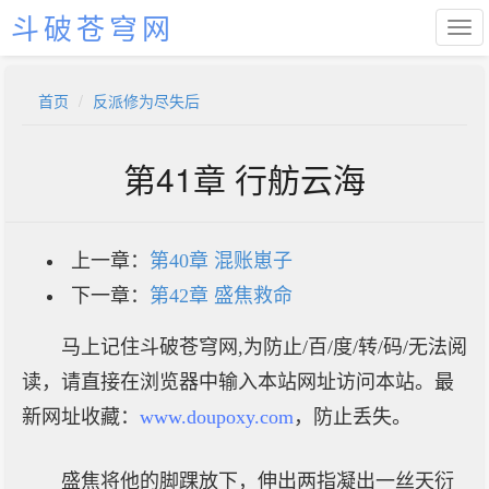
斗破苍穹网
首页
反派修为尽失后
第41章 行舫云海
上一章：
第40章 混账崽子
下一章：
第42章 盛焦救命
马上记住斗破苍穹网,为防止/百/度/转/码/无法阅
读，请直接在浏览器中输入本站网址访问本站。最
新网址收藏：
www.doupoxy.com
，防止丢失。
盛焦将他的脚踝放下，伸出两指凝出一丝天衍