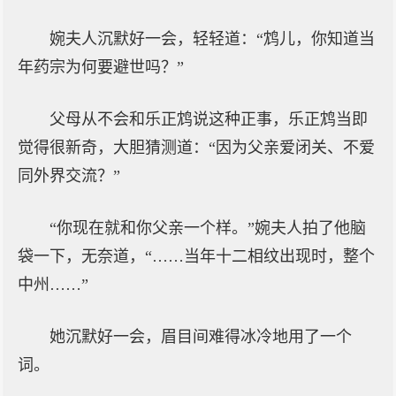
婉夫人沉默好一会，轻轻道：“鸩儿，你知道当
年药宗为何要避世吗？”
父母从不会和乐正鸩说这种正事，乐正鸩当即
觉得很新奇，大胆猜测道：“因为父亲爱闭关、不爱
同外界交流？”
“你现在就和你父亲一个样。”婉夫人拍了他脑
袋一下，无奈道，“……当年十二相纹出现时，整个
中州……”
她沉默好一会，眉目间难得冰冷地用了一个
词。