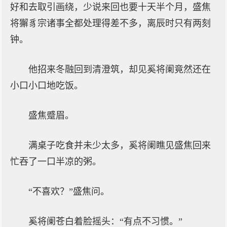
好和去取引画绕，少说来回也要十天半个月，盛焦
将獬豸宗诸事全都处理得差不多，离辰时只有两刻
钟。
他招来冬融回到清澄筑，却见奚将阑竟然还在
小口小口地吃饭。
盛焦蹙眉。
满桌子吃食并未少太多，奚将阑瞧见盛焦回来
忙吞了一口半凉的粥。
“不喜欢？”盛焦问。
奚将阑苍白着脸摇头：“有点不习惯。”