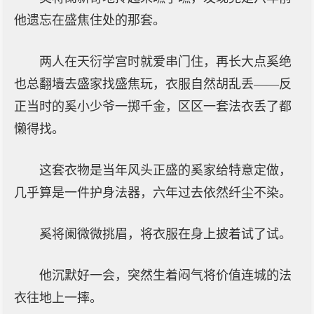
他遗忘在盛焦住处的那套。
两人在天衍学宫时就爱串门住，再长大点奚绝
也总翻墙去盛家找盛焦玩，衣服自然胡乱丢——反
正当时的奚小少爷一掷千金，区区一套法衣丢了都
懒得找。
这套衣物是当年风头正盛的奚家给特意定做，
几乎算是一件护身法器，六年过去依然纤尘不染。
奚将阑微微挑眉，将衣服在身上披着试了试。
他沉默好一会，突然生着闷气将价值连城的法
衣往地上一摔。