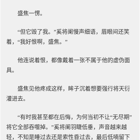
盛焦一愣。
“但它毁了我。”奚将阑慢声细语，眉眼间还笑
着，“我好恨啊，盛焦。”
他连说着恨，都像戴着一张不属于他的虚伪面
具。
盛焦见他疼成这样，眸子沉着想要强行将天衍
灌进去。
“有时我甚至都在后悔，为何当初不让“无尽期”
将它全部吞噬掉。”奚将阑羽睫低垂，声音越来越
轻，不知是睡过去还是索性昏过去，最后低喃留下