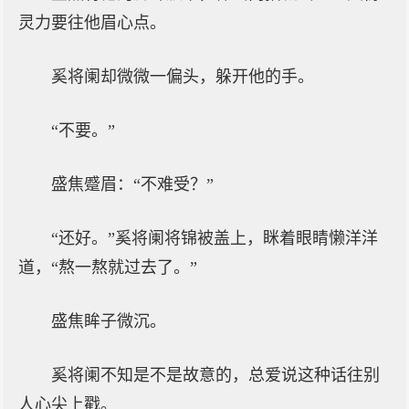
灵力要往他眉心点。
奚将阑却微微一偏头，躲开他的手。
“不要。”
盛焦蹙眉：“不难受？”
“还好。”奚将阑将锦被盖上，眯着眼睛懒洋洋
道，“熬一熬就过去了。”
盛焦眸子微沉。
奚将阑不知是不是故意的，总爱说这种话往别
人心尖上戳。