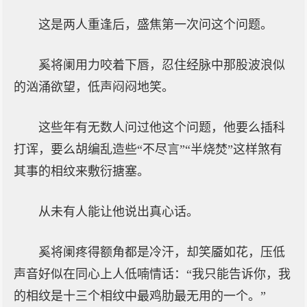
这是两人重逢后，盛焦第一次问这个问题。
奚将阑用力咬着下唇，忍住经脉中那股波浪似
的汹涌欲望，低声闷闷地笑。
这些年有无数人问过他这个问题，他要么插科
打诨，要么胡编乱造些“不尽言”“半烧焚”这样煞有
其事的相纹来敷衍搪塞。
从未有人能让他说出真心话。
奚将阑疼得额角都是冷汗，却笑靥如花，压低
声音好似在同心上人低喃情话：“我只能告诉你，我
的相纹是十三个相纹中最鸡肋最无用的一个。”