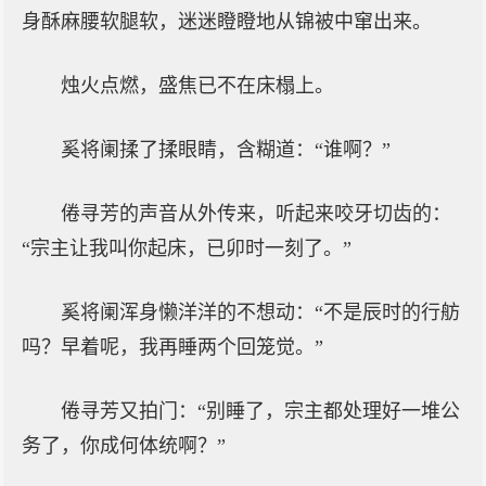
身酥麻腰软腿软，迷迷瞪瞪地从锦被中窜出来。
烛火点燃，盛焦已不在床榻上。
奚将阑揉了揉眼睛，含糊道：“谁啊？”
倦寻芳的声音从外传来，听起来咬牙切齿的：
“宗主让我叫你起床，已卯时一刻了。”
奚将阑浑身懒洋洋的不想动：“不是辰时的行舫
吗？早着呢，我再睡两个回笼觉。”
倦寻芳又拍门：“别睡了，宗主都处理好一堆公
务了，你成何体统啊？”