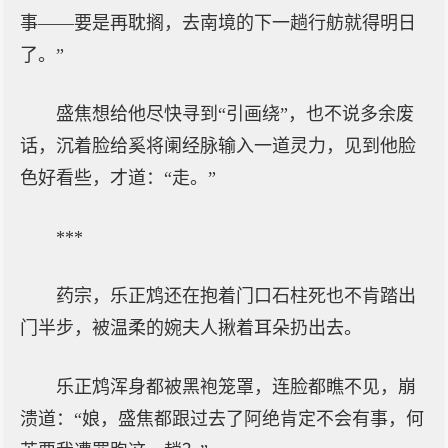
事——要是再耽搁，去南境的下一趟行舫就得明日
了。”
盛焦想给他尽快寻到“引画绕”，也不说多余废
话，沉着脸给奚将阑经脉输入一道灵力，见到他脸
色好看些，才道：“走。”
***
药宗，乐正鸩还在抱着门口石柱死也不肯踏出
门半步，被温柔的婉夫人揪着耳朵扔出去。
乐正鸩浑身都被黑袍笼罩，连脸都瞧不见，崩
溃道：“娘，盛焦都跟过去了阿绝肯定不会有事，何