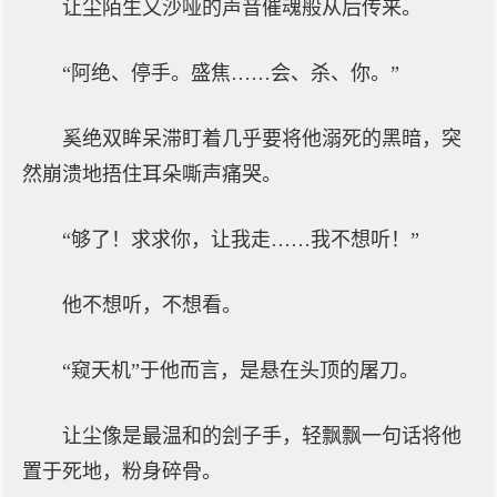
让尘陌生又沙哑的声音催魂般从后传来。
“阿绝、停手。盛焦……会、杀、你。”
奚绝双眸呆滞盯着几乎要将他溺死的黑暗，突
然崩溃地捂住耳朵嘶声痛哭。
“够了！求求你，让我走……我不想听！”
他不想听，不想看。
“窥天机”于他而言，是悬在头顶的屠刀。
让尘像是最温和的刽子手，轻飘飘一句话将他
置于死地，粉身碎骨。