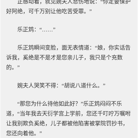
正感动着，就见婉夫人悲伤地说：“你定要保护
好阿绝，可千万别让他吃苦受罪。”
乐正鸩：“……”
乐正鸩瞬间变脸，面无表情道：“娘，你实话告
诉我，奚绝是不是才是您亲儿子，我只是个充数
的。”
婉夫人哭笑不得：“胡说八道什么。”
“那您为什么待他如此好？”乐正鸩闷闷不乐
道，“当年我去天衍学宫上学前，您还千叮咛万嘱咐
让我别欺负奚绝，儿子都被他陷害被掌院罚抄书，
您还向着他。”