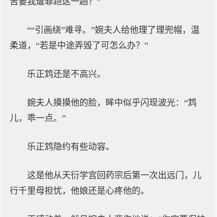
苦要我遭罪跑这一趟？”
““引画绕”难寻。”婉夫人给他理了理兜帽，温
柔道，“若是中途弄毁了可怎么办？”
乐正鸩还是不高兴。
婉夫人摸摸他的脸，眸中似乎闪现波光：“鸩
儿，乖一点。”
乐正鸩隐约有些动容。
这是他从天衍学宫回药宗后第一次出远门，儿
行千里母担忧，他娘还是心疼他的。