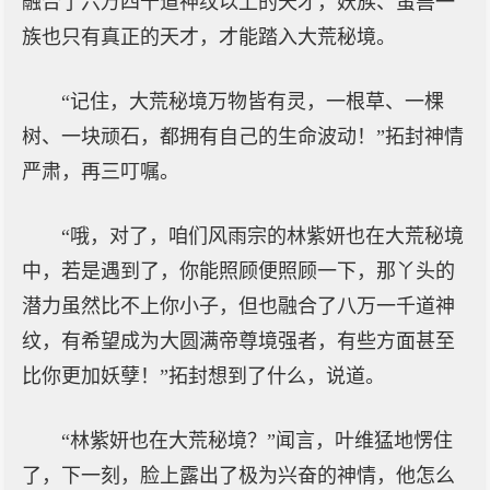
融合了六万四千道神纹以上的天才，妖族、蛮兽一
族也只有真正的天才，才能踏入大荒秘境。
“记住，大荒秘境万物皆有灵，一根草、一棵
树、一块顽石，都拥有自己的生命波动！”拓封神情
严肃，再三叮嘱。
“哦，对了，咱们风雨宗的林紫妍也在大荒秘境
中，若是遇到了，你能照顾便照顾一下，那丫头的
潜力虽然比不上你小子，但也融合了八万一千道神
纹，有希望成为大圆满帝尊境强者，有些方面甚至
比你更加妖孽！”拓封想到了什么，说道。
“林紫妍也在大荒秘境？”闻言，叶维猛地愣住
了，下一刻，脸上露出了极为兴奋的神情，他怎么