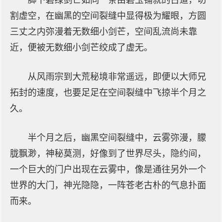
脚下碧绿剑芒如同一条由碧玉铺就的古道，切
割虚空，在幽黑的空间裂缝中显得极为耀眼，方圆
三丈之内弥漫着无数细小剑芒，空间乱流尚未靠
近，便被无数细小剑芒绞成了虚无。
从风雨宗到大荒秘境非常遥远，即便以大师兄
拓封的速度，也要足足在空间裂缝中飞掠半个月之
久。
半个月之后，幽黑空间裂缝中，云雾弥漫，朦
胧飘渺，神秘莫测，好像到了世界尽头，隐约间，
一个巨大的门户出现在云雾中，像是通往另外一个
世界的大门，神光隐隐，一阵苍老古朴的气息扑面
而来。