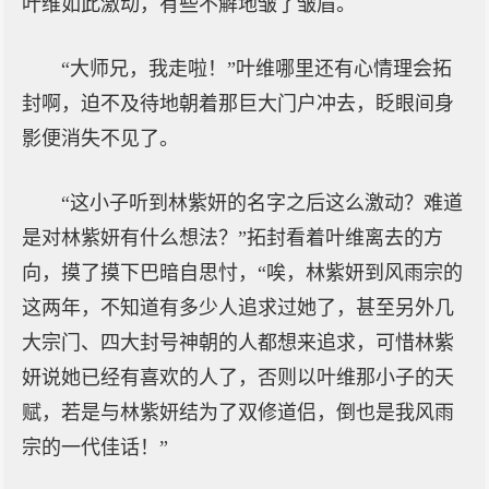
叶维如此激动，有些不解地皱了皱眉。
“大师兄，我走啦！”叶维哪里还有心情理会拓
封啊，迫不及待地朝着那巨大门户冲去，眨眼间身
影便消失不见了。
“这小子听到林紫妍的名字之后这么激动？难道
是对林紫妍有什么想法？”拓封看着叶维离去的方
向，摸了摸下巴暗自思忖，“唉，林紫妍到风雨宗的
这两年，不知道有多少人追求过她了，甚至另外几
大宗门、四大封号神朝的人都想来追求，可惜林紫
妍说她已经有喜欢的人了，否则以叶维那小子的天
赋，若是与林紫妍结为了双修道侣，倒也是我风雨
宗的一代佳话！”