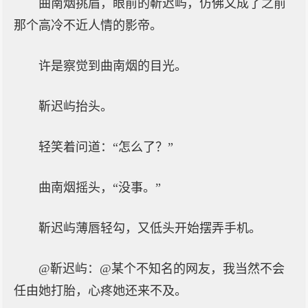
曲南烟挑眉，眼前的靳迟屿，仿佛又成了之前
那个高冷不近人情的影帝。
许是察觉到曲南烟的目光。
靳迟屿抬头。
轻笑着问道：“怎么了？”
曲南烟摇头，“没事。”
靳迟屿薄唇轻勾，又低头开始摆弄手机。
@靳迟屿：@某个不知名的网友，我当然不会
任由她打胎，心疼她还来不及。