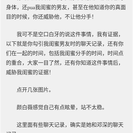
身体，还pua我闺蜜的男友，甚至在他知道你的真面
目的时候，你还威胁他，不让他分手！
我可不是空口白牙的说这件事情，我有证据，
以下就是你勾引我闺蜜男友时的聊天记录，还有你
们在一起的时间，包括我闺蜜分手的时间，时间点
的重合，大家一目了然，还有你知道这件事情后，
威胁我闺蜜的证据！
点开几张图片。
颜白薇感觉自己有点眩晕，站不太稳。
这里面有些聊天记录，确实是她和邓深的聊天