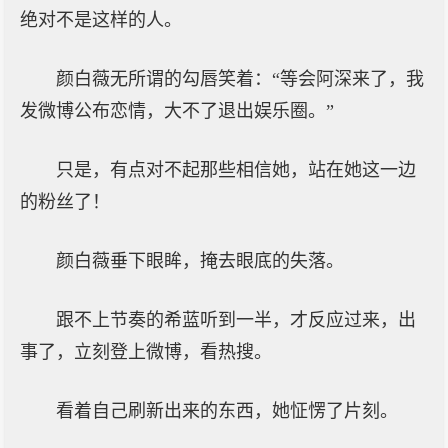
绝对不是这样的人。
颜白薇无所谓的勾唇笑着：“等会阿深来了，我
发微博公布恋情，大不了退出娱乐圈。”
只是，有点对不起那些相信她，站在她这一边
的粉丝了！
颜白薇垂下眼眸，掩去眼底的失落。
跟不上节奏的希蓝听到一半，才反应过来，出
事了，立刻登上微博，看热搜。
看着自己刷新出来的东西，她怔愣了片刻。