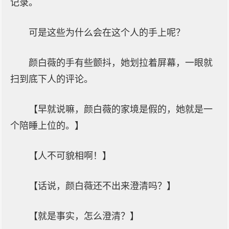
记录。
可是这些为什么会在这个人的手上呢？
颜白薇的手有些颤抖，她划拉着屏幕，一眼就
扫到底下人的评论。
【早就说嘛，颜白薇的家境是假的，她就是一
个陪睡上位的。】
【人不可貌相啊！】
【话说，颜白薇还不出来澄清吗？】
【就是事实，怎么澄清？】