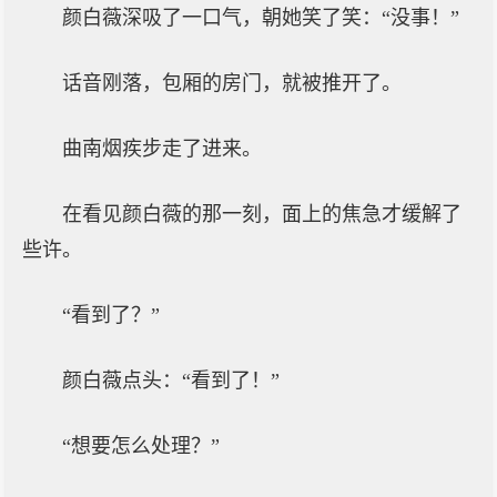
颜白薇深吸了一口气，朝她笑了笑：“没事！”
话音刚落，包厢的房门，就被推开了。
曲南烟疾步走了进来。
在看见颜白薇的那一刻，面上的焦急才缓解了
些许。
“看到了？”
颜白薇点头：“看到了！”
“想要怎么处理？”