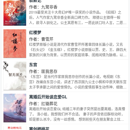
驭鲛记
作者：九鹭非香
2019最受关注十大奇幻IP唯一获奖的小说作品。 《招摇》之
后，人气作家九鹭非香全新高口碑力作。 顺德公主猎得一鲛
人，欲寻人驯化之。公主其愿有三，一愿此妖口吐人言，二愿此
妖化尾为腿，三愿其心永无叛逆。 世人皆知，东方驭妖岛、西
红楼梦
方驭妖山、南方驭妖谷与北方驭妖台，是天下仅存的四个允许拥
有驭妖能力的人生存的地方。而南方的驭妖谷，是天下驭妖师实
作者：曹雪芹
力最强之所在。 她是驭妖谷最厉害的驭妖师，却为一个鲛人迷
红楼梦原版小说是清代作家曹雪芹所著章回体长篇小说，又名
了心。
《石头记》《金玉缘》。红楼梦小说原版以贾、史、王、薛四大
家族的兴衰为背景，以贾府的家庭琐事、闺阁闲情为脉络，以贾
宝玉、林黛玉、薛宝钗的爱情婚姻故事为主线，刻画了以贾宝玉
东宫
和金陵十二钗为中心的正邪两赋有情人的人性美和悲剧美，通过
家族悲剧、女儿悲剧及主人公的人生悲剧，揭示出封建末世危
作者：匪我思存
机。 《红楼梦》是一部具有世界影响力的人情小说作品，举世
《东宫》 是当代作家匪我思存创作的长篇小说，电视剧《东
公认的中国古典小说巅峰之作，中国封建社会的百科全书，传统
宫》改编自东宫小说，讲述了西凉国九公主小枫和中原天朝东宫
文化的集大成者。 《红楼梦》新版通行本前80回据脂本汇校，
太子李承鄞之间的爱恨情仇。小说的爱情叙事生动传神、细致入
后40回据程本汇校，署名“曹雪芹著，无名氏续，程伟元、高鹗
微，人物刻画细腻丰满，结局凄美决绝，体现了作者擅长的的悲
离婚后开始谈恋爱GL
整理”，作者尚有较大争议。
剧爱情创作。
作者：扛锄葬花
离婚后开始谈恋爱GL 结婚三年的妻子突然提出要离婚，洛真懵
了。 洛小姐，我想我们并不合适。 妻子的声音依旧酥软动听，
却是那么冰冷，没有一丝感情。 想到前些天在朋友聚会上炫耀
过的话，洛真只觉得自己的脸像被人狠狠打了一巴掌 我老婆乖
寒剑栖桃花
巧体贴，温柔贤淑，和我是天造地设的一对，我才舍不得带出来