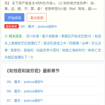
攻】 名下资产是金主π的N次方倍=。=||| 怕你哭才给你养！ 如、
果、这、都、不、算、爱！ 老狗哔受X小狼（Nai）狗攻，甜+++
“不想继承家产，只想抱着宝贝儿的大长腿调香水。” “就是穷，就
开始阅读
直达底部
是需要总裁关爱，撑死不掉马。” 标签：强强 业界精英 励志人生
甜文 主角：裴缜，韩复 ┃ 配角：易长晴，余闻哲 ┃ 其它：调香
89、番外：jealous嫉妒9
最新更新
师，香水
❀ 相关阅读：
沥川往事
/
蜜汁炖鱿鱼
/
离婚后开始谈恋爱GL
/
和前
夫上离婚综艺后我爆红了
/
我活在游戏之中
/
四面佛
/
凶神
/
次元法
典
/
我爱你，我装的
/
动画世界大冒险
/
穿越之海权时代
/
继承亡灵
天赋后我爆红了
/ ❀
《有钱君和装穷君》最新章节
89、番外：jealous嫉妒9
88、番外：jealous嫉妒8
87、番外：jealous嫉妒7