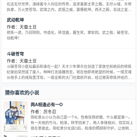
在这无尽世界，演绎着令人向往的传奇，追求着那主宰之路。无尽火域，炎帝
执掌，万火焚苍穹。武境之内，武祖之威，震慑乾坤。西天之殿，百战之皇，
战威无可敌。北荒之丘，万墓之地，不死之主镇天地。......少年自北灵境而出，
武动乾坤
骑九幽冥雀，闯向了那精彩绝伦的纷纭世界，主宰之路，谁主沉浮？大千世
界，万道争锋，吾为大主宰。…
作者：天蚕土豆
修炼一途，乃窃阴阳，夺造化，转涅盘，握生死，掌轮回。武之极，破苍穹，
动乾坤！
斗破苍穹
作者：天蚕土豆
斗破苍穹小医仙最后和谁在一起？天才少年萧炎在创造了家族空前绝后的修炼
纪录后突然成了废人，种种打击接踵而至。就在他即将绝望的时候，一缕灵魂
从他手上的戒指里浮现，一扇全新的大门在面前开启，经过艰苦修炼并经历了
一系列的磨练，收异火，寻宝物，炼丹药，斗魂族。最终成为斗帝，为解开斗
帝失踪之谜而前往大千世界......
猜你喜欢的小说
两A相逢必有一O
作者：厉冬忍
简松意从小以为自己是一个A，性格张扬骄傲，什么都是第一。
有一天他的竹马，柏淮，转学回来了，两人争锋相对，但实际上
很在意彼此。简松意分化成O后，柏淮的照顾和守护，让他明白
了彼此心意，修成正果。此文行文轻快，活泼有趣，笔触细腻温