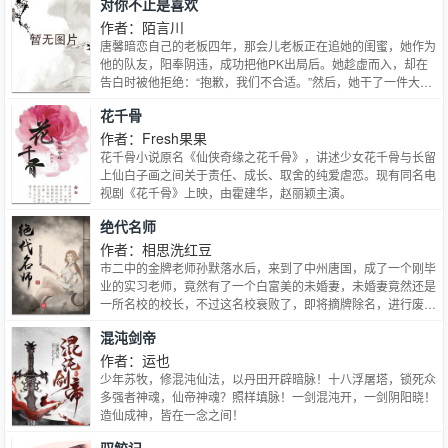
对你不止是喜欢
暖，讲述了鲜活张扬的少年和懵懂酸涩的暗恋，以及青春岁月的
美好，让人动容【ABO校园日常甜饼/强强/无生子/傲娇炸毛大少
作者：陌言川
爷受X斯文败类攻】 内容标签： 强强 幻想空间 甜文 校园
唐馨暗恋自己的老板四年，那会儿老板正在追她的闺蜜，她作为
他的队友，阳奉阴违，成功把他PK出局后。她趁虚而入，却在
告白时被他拒绝：“抱歉，我们不合适。”然后，她干了一件大事
——她当着助理的面，把老板扑在办公桌上强吻了，水亮的眼睛
花千骨
对上他那双复杂的眼，低低地说：“这样也算得到了，以后也不
会再惦记了。”后来，唐域发现这姑娘当真不惦记了。…
作者：Fresh果果
花千骨小说原名《仙侠奇缘之花千骨》，讲述少女花千骨与长留
上仙白子画之间关于责任、成长、取舍的纯爱虐恋。现有同名电
视剧《花千骨》上映，由霍建华，赵丽颖主演。
绝代名师
作者：相思洗红豆
市二中的金牌老师孙默落水后，来到了中州唐国，成了一个刚毕
业的实习老师，竟然有了一个白富美的未婚妻，未婚妻竟然还是
一所名校的校长，不过这名校衰败了，即将摘牌除名，进行废校
处理 孙默的开局，就是要帮助未婚妻坐稳校长之位，让学校重
混沌剑帝
回豪门之列。 孙默得到绝代名师系统后，点废成金，把一个个
废物变成了天才，在孙默的指导下，学渣们一年学霸，三年学
作者：运也
帝，五年学神，很快可以变成王者级的大BOSS！ 竟敢说我这名
少年苏牧，修混沌仙法，以丹田开辟暗脉！十八浮屠塔，锁死众
师徒有虚名？剑豪、枪圣，刀魔，圣女，无双国士，一代魔帝，
多强者神魂，仙帝神魂？照样填脉！一剑混沌开，一剑阴阳晓！
两大圣人，三大至尊，统统都是我教出来的，就问你怕不怕？
造仙成神，皆在一念之间！
我最喜欢把青铜杂鱼带成王者BOSS，孙默如是说！