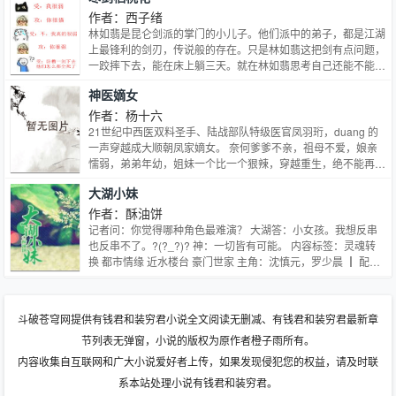
给你们看。 洛小姐，如果你不愿意离婚的话，我也会向法院申
作者：西子绪
请分居。 离婚协议书摆在面前，耳边又响起妻子的催促。 外人
林如翡是昆仑剑派的掌门的小儿子。他们派中的弟子，都是江湖
眼里冷心冷情的洛真，这一刻心也不可抑制的疼了疼 离就离。
上最锋利的剑刃，传说般的存在。只是林如翡这把剑有点问题，
没有为什么，也没有任何纠缠。 三年婚姻，就这样莫名其妙走
一跤摔下去，能在床上躺三天。就在林如翡思考自己还能不能抢
到了尽头。 再相见已是五年后。 曾经的洛氏集团少夫人，现如
救一下的时候，他却发现，自己身上，好像出现了一些……异
神医嫡女
今已经成了酒吧里的卖酒小姐。 当年坚决要离婚的前妻，看来
样。上古大能攻X一步喘三口病弱受 内容标签： 天作之合 打脸
过的并不怎么样。 洛真冷笑着将人推进角落，美艳勾人的脸上
励志人生 升级流 搜索关键字：主角：林如翡，顾玄都 ┃ 配角：
作者：杨十六
眼神阴寒 当初要走，一分钱都不肯拿，结果是来酒吧卖脸了？
┃ 其它：
21世纪中西医双料圣手、陆战部队特级医官凤羽珩，duang 的
木讷沉闷的前妻，性格和以前一样，一句话就被说的面脸绯红，
一声穿越成大顺朝凤家嫡女。 奈何爹爹不亲，祖母不爱，娘亲
沉默不语。 直到洛真的唇快要落下，她才偏过头，软着声拒
懦弱，弟弟年幼，姐妹一个比一个狠辣，穿越重生，绝不能再像
绝。 洛小姐，请你放尊重点，如果你是担心我现在的身份让洛
原主那般窝囊！ 跟我斗？老子一鞭子抽得你满地找牙！ 跟我
氏蒙羞，你放心，我从来没有和任何人公开过我们的关系。 五
大湖小妹
打？老子一手术刀把你千刀万剐！ 玩阴的？老子一针下去扎你
年不见，翅膀是越来越硬了。 洛真被气的心口发堵，片刻后才
个半身不遂！ 杀我灭口？一爪子挠开你的心窝！ 人人可欺的柔
作者：酥油饼
将前妻从怀里松开，诱哄般的开了口 当初，为什么要离婚？ 排
弱女子摇身一变成为大顺朝的香饽饽，跟皇帝开医院，揽尽天下
记者问：你觉得哪种角色最难演？ 大湖答：小女孩。我想反串
雷： *【有生子、狗血风】请勿在生子文里找科学，带球跑的狗
人心天下财，但是那个见鬼皇子的婚约是怎么回事儿？ 还有这
也反串不了。?(?_?)? 神：一切皆有可能。 内容标签：灵魂转
血文，小包子超乖超可爱 *【雷生子，雷狗血的读者慎入】有少
位毁了容的瘸子你说什么？壁咚了劳资还要我助你得天下？ 得
换 都市情缘 近水楼台 豪门世家 主角：沈慎元，罗少晨 ┃ 配
数读者连第一章 都没看就直接因为文名或文案打负分/留带脏字
了天下谁还送给你！流氓王爷你si不si傻？ 标签： 后宫 宅斗 架
角：高勤，乔以航，罗定欧 ┃ 其它：娱乐圈
的留言，不想再出现这种情况啦
空种田 穿越
斗破苍穹网提供有钱君和装穷君小说全文阅读无删减、有钱君和装穷君最新章
节列表无弹窗，小说的版权为原作者橙子雨所有。
内容收集自互联网和广大小说爱好者上传，如果发现侵犯您的权益，请及时联
系本站处理小说有钱君和装穷君。