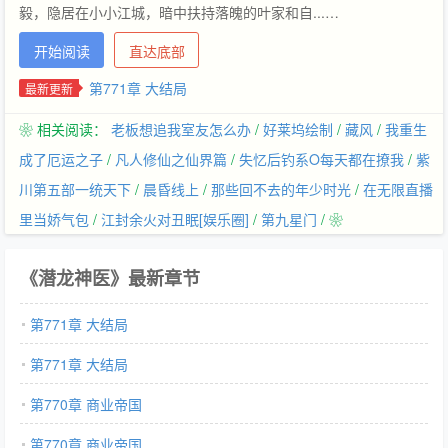
毅，隐居在小小江城，暗中扶持落魄的叶家和自...…
开始阅读
直达底部
第771章 大结局
最新更新
❀ 相关阅读：
老板想追我室友怎么办
/
好莱坞绘制
/
藏风
/
我重生
成了厄运之子
/
凡人修仙之仙界篇
/
失忆后钓系O每天都在撩我
/
紫
川第五部一统天下
/
晨昏线上
/
那些回不去的年少时光
/
在无限直播
里当娇气包
/
江封余火对丑眠[娱乐圈]
/
第九星门
/ ❀
《潜龙神医》最新章节
第771章 大结局
第771章 大结局
第770章 商业帝国
第770章 商业帝国