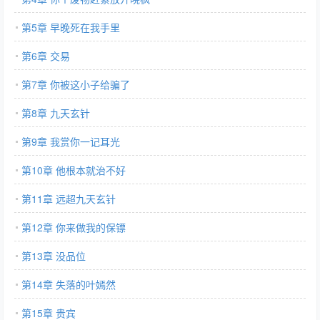
第5章 早晚死在我手里
第6章 交易
第7章 你被这小子给骗了
第8章 九天玄针
第9章 我赏你一记耳光
第10章 他根本就治不好
第11章 远超九天玄针
第12章 你来做我的保镖
第13章 没品位
第14章 失落的叶嫣然
第15章 贵宾