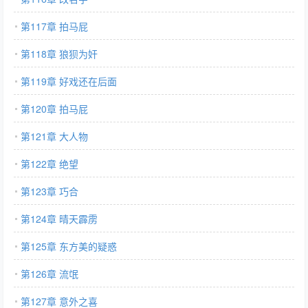
第117章 拍马屁
第118章 狼狈为奸
第119章 好戏还在后面
第120章 拍马屁
第121章 大人物
第122章 绝望
第123章 巧合
第124章 晴天霹雳
第125章 东方美的疑惑
第126章 流氓
第127章 意外之喜