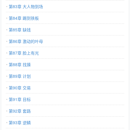
第83章 大人物到场
第84章 踢到铁板
第85章 缺钱
第86章 激动的叶母
第87章 脸上有光
第88章 找揍
第89章 计划
第90章 交易
第91章 目标
第92章 套路
第93章 逆鳞