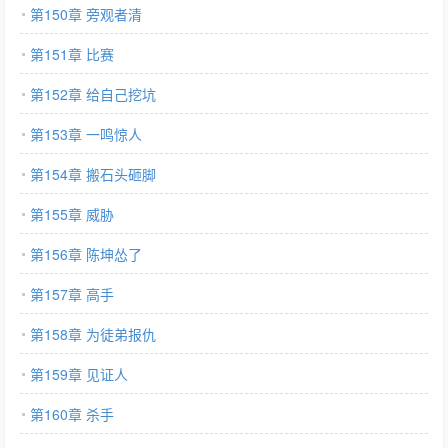
第150章 旁观者清
第151章 比赛
第152章 给自己挖坑
第153章 一鸣惊人
第154章 搬石头砸脚
第155章 威胁
第156章 陈坤怂了
第157章 高手
第158章 为徒弟报仇
第159章 见证人
第160章 杀手