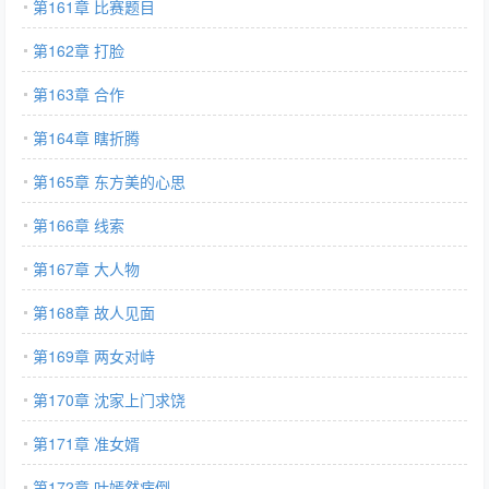
第161章 比赛题目
第162章 打脸
第163章 合作
第164章 瞎折腾
第165章 东方美的心思
第166章 线索
第167章 大人物
第168章 故人见面
第169章 两女对峙
第170章 沈家上门求饶
第171章 准女婿
第172章 叶嫣然病倒