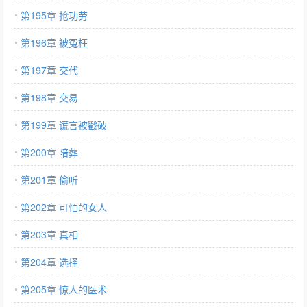
第195章 抢功劳
第196章 被冤枉
第197章 交代
第198章 交易
第199章 谎言被戳破
第200章 陪葬
第201章 偷听
第202章 可怕的女人
第203章 真相
第204章 选择
第205章 惊人的医术