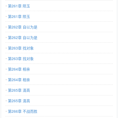
第261章 陨玉
第261章 陨玉
第262章 自以为是
第262章 自以为是
第263章 找对象
第263章 找对象
第264章 相亲
第264章 相亲
第265章 清高
第265章 清高
第266章 不战而胜