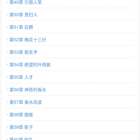
第49章 引狼入室
第50章 贵妇人
第51章 应聘
第52章 梅花十三针
第53章 假名字
第54章 绝望的叶晓枫
第55章 人才
第56章 神奇的香水
第57章 香水风波
第58章 圈套
第59章 影子
第60章 吹牛