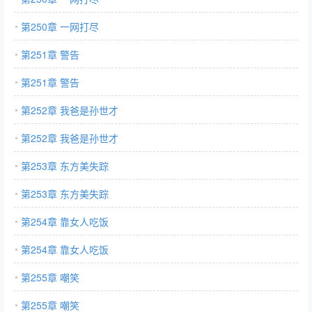
第250章 一网打尽
第251章 警告
第251章 警告
第252章 我爸是孙世才
第252章 我爸是孙世才
第253章 东方美失踪
第253章 东方美失踪
第254章 靠女人吃饭
第254章 靠女人吃饭
第255章 嘲笑
第255章 嘲笑