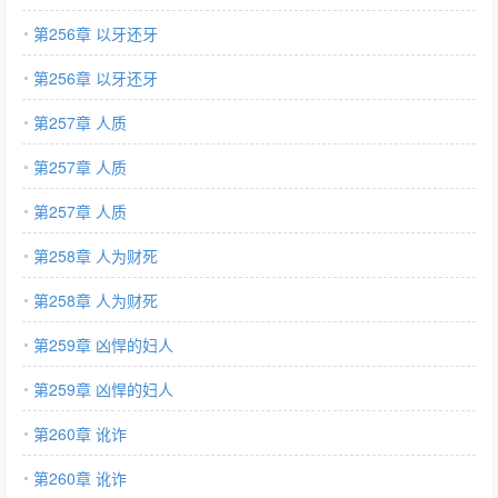
第256章 以牙还牙
第256章 以牙还牙
第257章 人质
第257章 人质
第257章 人质
第258章 人为财死
第258章 人为财死
第259章 凶悍的妇人
第259章 凶悍的妇人
第260章 讹诈
第260章 讹诈