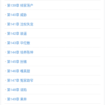
第139章 倾家荡产
第140章 威胁
第141章 沈权失宠
第142章 装逼
第143章 华佗散
第144章 培养陈坤
第145章 扮猪
第146章 嘴真甜
第147章 冤家路窄
第148章 诬陷
第149章 果奔