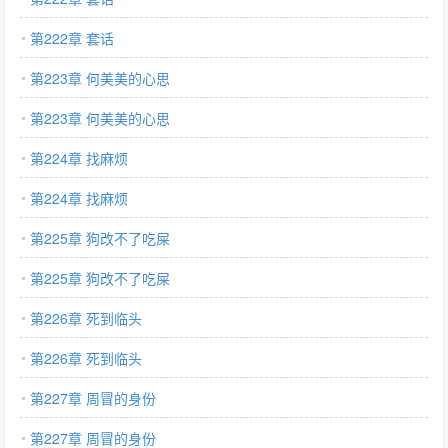
第222章 套话
第223章 何美美的心思
第223章 何美美的心思
第224章 找麻烦
第224章 找麻烦
第225章 狗改不了吃屎
第225章 狗改不了吃屎
第226章 死到临头
第226章 死到临头
第227章 周冒的身份
第227章 周冒的身份