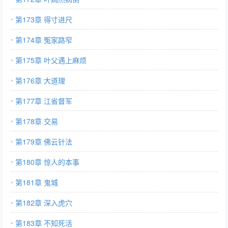
第173章 得寸进尺
第174章 冤家路窄
第175章 叶父遇上麻烦
第176章 大道理
第177章 江省督军
第178章 交易
第179章 佛云针法
第180章 惊人的本事
第181章 鬼城
第182章 深入虎穴
第183章 不知死活