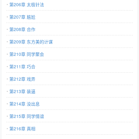
第206章 太极针法
第207章 尴尬
第208章 合作
第209章 东方美的计谋
第210章 同学聚会
第211章 巧合
第212章 戏弄
第213章 装逼
第214章 没出息
第215章 同学情谊
第216章 真相