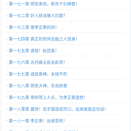
第一七一章 阴世来信，斩杀千幻神君！
第一七二章 好人就该被人拦路？
第一七三章 借李正景的剑！
第一七四章 真正的世间无敌之人现身！
第一七五章 道祖！赵还真！
第一七六章 古月峰主前去赴死！
第一七七章 成就真神，永恒不朽
第一七八章 阴世大神，东岳府君
第一七九章 用你项上人头，为李正景造势！
第一八零章 震惊！百岁婴孩初开口，说来竟是这句话！
第一八一章 李正景！出来受死！