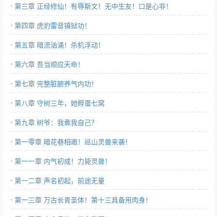
第三章 正经修仙！有辱斯文！无中生友！口是心非！
第四章 虎豹雷音镇狱功！
第五章 暗流汹涌！杀机浮动！
第六章 吾当顺应天命！
第七章 完整脏腑养气内功！
第八章 守树三年，她孵蛋七窝
第九章 树爷：我煮我自己？
第一零章 暗花巷相邀！巡山灵兽来袭！
第一一章 内气初成！力毙灵兽！
第一二章 声名初起，前途无量
第一三章 万古长青圣体！第十三具备用肉身！