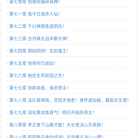
第七零章 他曾经撞碎真神！
第七一章 我今日诛杀人仙！
第七二章 千幻神君炼造阴兵！
第七三章 古月峰主战丰都大神！
第七四章 冥狱阴帅！玄刹鬼王！
第七五章 他来时已成仙！
第七六章 他在生死轮回之外！
第七七章 协助本座，诛杀债主！
第七八章 法比真神高，灵同天地老！身怀成仙秘，截取长生道！
第七九章 羽化乘龙炼真气！明日开始杀债主！
第八零章 李正景下山展才能！大长老决心灭亲族！
第八一章 假药贩子身份成谜！古月峰主决心一搏！