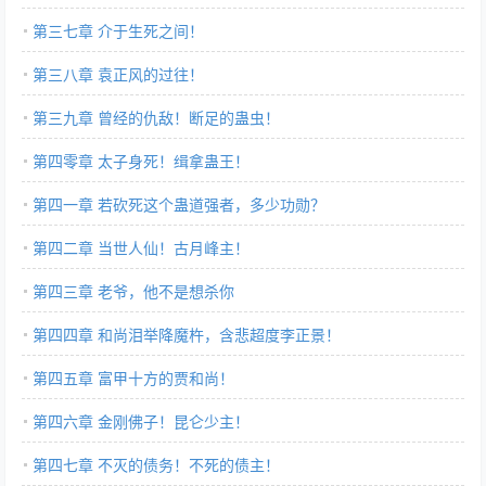
第三七章 介于生死之间！
第三八章 袁正风的过往！
第三九章 曾经的仇敌！断足的蛊虫！
第四零章 太子身死！缉拿蛊王！
第四一章 若砍死这个蛊道强者，多少功勋？
第四二章 当世人仙！古月峰主！
第四三章 老爷，他不是想杀你
第四四章 和尚泪举降魔杵，含悲超度李正景！
第四五章 富甲十方的贾和尚！
第四六章 金刚佛子！昆仑少主！
第四七章 不灭的债务！不死的债主！