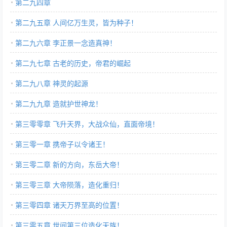
第二九四章
第二九五章 人间亿万生灵，皆为种子！
第二九六章 李正景一念造真神！
第二九七章 古老的历史，帝君的崛起
第二九八章 神灵的起源
第二九九章 造就护世神龙！
第三零零章 飞升天界，大战众仙，直面帝境！
第三零一章 携帝子以令诸王！
第三零二章 新的方向，东岳大帝！
第三零三章 大帝陨落，造化重归！
第三零四章 诸天万界至高的位置！
第三零五章 世间第三位造化天族！