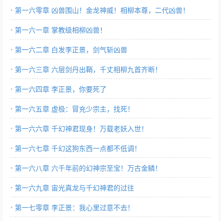
第一六零章 凶兽围山！金龙神威！相柳本尊，二代凶兽！
第一六一章 掌教级相柳凶兽！
第一六二章 白发李正景，剑气斩凶兽
第一六三章 六层剑丹出鞘，千丈相柳九首齐断！
第一六四章 李正景，你要死了
第一六五章 虚极：冒充少宗主，找死！
第一六六章 千幻神君现身！万载老妖入世！
第一六七章 千幻这狗东西一点都不低调！
第一六八章 六千年前的幻神宗至宝！万古金鳞！
第一六九章 宙光真龙与千幻神君的过往
第一七零章 李正景：我心里过意不去！