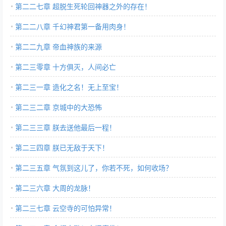
第二二七章 超脱生死轮回神器之外的存在！
第二二八章 千幻神君第一备用肉身！
第二二九章 帝血神族的来源
第二三零章 十方俱灭，人间必亡
第二三一章 造化之名！无上至宝！
第二三二章 京城中的大恐怖
第二三三章 朕去送他最后一程！
第二三四章 朕已无敌于天下！
第二三五章 气氛到这儿了，你若不死，如何收场？
第二三六章 大周的龙脉！
第二三七章 云空寺的可怕异常！