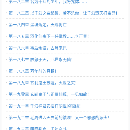
第一八二章 名为千幻的少年，我将咒你……
第一八三章 以千幻之名起誓，若不杀你，让千幻遭天打雷劈！
第一八四章 尘埃落定，天尊将亡
第一八五章 羽化仙宗下一任掌教……李正景！
第一八六章 事后余波，古月来讯
第一八七章 触怒于天，此世永无仙！
第一八八章 万年前的真相！
第一八九章 玄刹鬼王苏醒，灭世之灾！
第一九零章 玄刹鬼王与正景仙尊，一见如故！
第一九一章 千幻神君安插在阴世的眼线！
第一九二章 老周进入天界前的馈赠！又一个邪恶的源头！
第一九三章 阴庭判官，千年奋斗