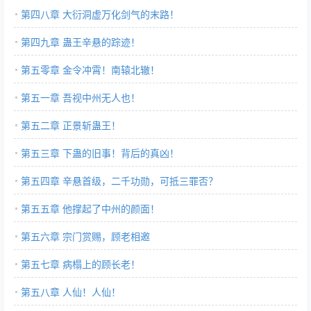
第四八章 大衍洞虚万化剑气的末路！
第四九章 蛊王辛悬的踪迹！
第五零章 金令冲霄！南辕北辙！
第五一章 吾视中州无人也！
第五二章 正景斩蛊王！
第五三章 下蛊的旧事！背后的真凶！
第五四章 辛悬首级，二千功勋，可抵三罪否？
第五五章 他撑起了中州的颜面！
第五六章 宗门赏赐，顾老相邀
第五七章 病榻上的顾长老！
第五八章 人仙！人仙！