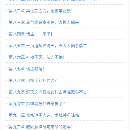
第八二章 集仙宗之力，搜捕李正景！
第八三章 真气巅峰拿不住，去换人仙来！
第八四章 债主……来了！
第八五章 一页道契达洞天，五大人仙杀债主！
第八六章 神魂不灭，法力不绝！
第八七章 债主陨落！
第八八章 可知千幻神君否？
第八九章 洞天之内藏龙女！古月临死心不甘！
第九零章 挂壁鸟被抓去祭神了？
第九一章 仙宗道子人选，南域神母降临！
第九二章 我同意神母与老爷的婚事！