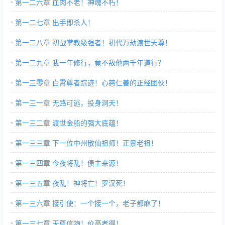
第一二六章 血肉不老！神魂不朽！
第一二七章 出手即杀人！
第一二八章 初战掌教级强者！初代万劫渡世天尊！
第一二九章 我一年修行，竟不敌他两千年道行？
第一三零章 白霄尊者踪迹！心慈仁善的正经团伙！
第一三一章 无路可逃，投身洞天！
第一三二章 渡世金船的强大底蕴！
第一三三章 下一位中州散仙祖师！正景老祖！
第一三四章 今夜将乱！债主来源！
第一三五章 夜乱！神将亡！罗汉死！
第一三六章 接引使：一个接一个，老子都麻了！
第一三七章 天尊信物！价高者得！