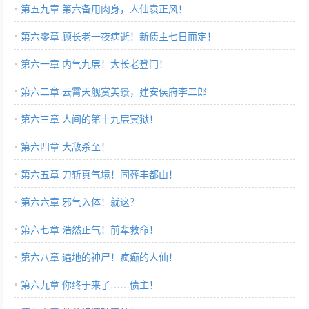
第五九章 第六备用肉身，人仙袁正风！
第六零章 顾长老一夜病逝！新债主七日而定！
第六一章 内气九层！大长老登门！
第六二章 云霄天舰赏美景，建安侯府李二郎
第六三章 人间的第十九层冥狱！
第六四章 大敌杀至！
第六五章 刀斩真气境！同葬丰都山！
第六六章 邪气入体！就这？
第六七章 浩然正气！前辈救命！
第六八章 遍地的神尸！疯癫的人仙！
第六九章 你终于来了……债主！