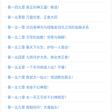
第一四九章 真正的神王蛊！断浪！
第一五零章 万载空青，正景大药
第一五一章 论白鸾神鸟与绿角金羽鸟之间的血脉关系
第一五二章 灭世的劫数！穷奇与相柳！
第一五三章 集天下众生，护你一人周全！
第一五四章 九转丹炉大阵，炼化李正景！
第一五五章 一个半月修成人仙？不难！
第一五六章 炼就太一仙火！惊动断剑真主！
第一五七章 本座千幻神君！
第一五八章 太一天王可杀千幻神君否？
第一五九章 炼制剑丹！大难临头！