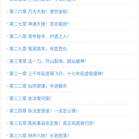
第二六章 万古大劫！渡世金船！
第二七章 神通天授！吾亦能授！
第二八章 昔年秘辛，护道之人！
第二九章 冤家路窄，快意恩仇
第三零章 这一刀，开山裂海，弑仙屠神！
第三一章 三千年前道尊飞升，十七年前虚极撞神！
第三二章 仙宗密谋，半途截杀
第三三章 执法堂问案！
第三四章 执法堂首座！一言定公理！
第三五章 陈执事自杀定案！袁正风遗骨归宗！
第三六章 钟声六响！长老陨落！