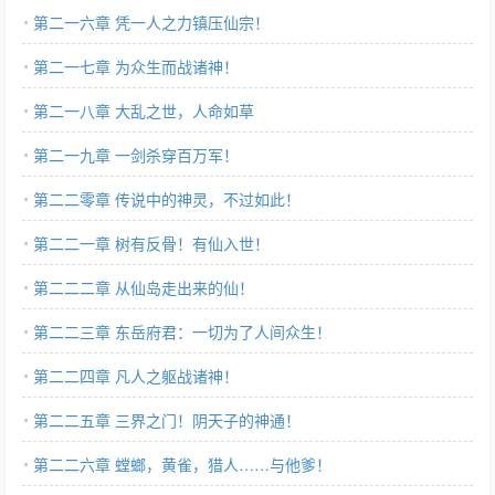
第二一六章 凭一人之力镇压仙宗！
第二一七章 为众生而战诸神！
第二一八章 大乱之世，人命如草
第二一九章 一剑杀穿百万军！
第二二零章 传说中的神灵，不过如此！
第二二一章 树有反骨！有仙入世！
第二二二章 从仙岛走出来的仙！
第二二三章 东岳府君：一切为了人间众生！
第二二四章 凡人之躯战诸神！
第二二五章 三界之门！阴天子的神通！
第二二六章 螳螂，黄雀，猎人……与他爹！