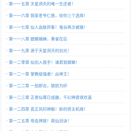
第一一五章 天星洞天的唯一生还者！
第一一六章 我家老爷仁慈，给你三个选择！
第一一七章 仙人血脉异象！鬼谷再次被擒！
第一一八章 螳螂捕蝉，黄雀在后
第一一九章 源于天星洞天的剑光！
第一二零章 仙剑入我手！诸君皆螳螂！
第一二一章 掌教级强者！焱神王！
第一二二章 一拍即合，狼狈为奸
第一二三章 正景仙尊已成器，千幻神君很欢喜
第一二四章 袁正风的神躯！新的债主机缘！
第一二五章 帝血神族！真仙剑诀！