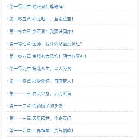
第一零四章 请正景仙尊破阵！
第一零五章 众龙归一，至强法宝！
第一零六章 李正景：我要进国库！
第一零七章 国师：我什么场面没见过？
第一零八章 京城有大恐怖！阴世有真神！
第一零九章 祸乱众生，以人为食
第一一零章 邪魔外道，自欺欺人！
第一一一章 百丈金身，五刀断首
第一一二章 假药贩子的身份
第一一三章 天星降世，仙岛灭门
第一一四章 三界神螺！真气巅峰！