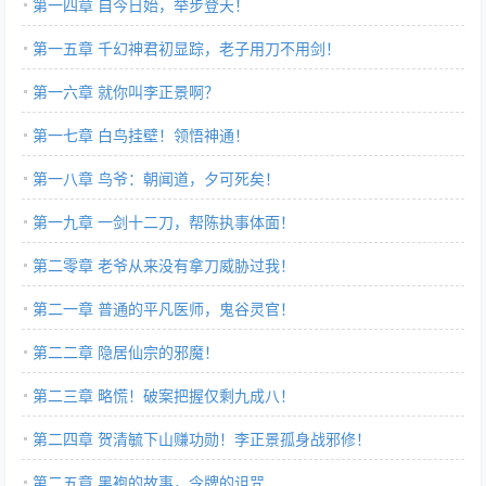
第一四章 自今日始，举步登天！
第一五章 千幻神君初显踪，老子用刀不用剑！
第一六章 就你叫李正景啊？
第一七章 白鸟挂壁！领悟神通！
第一八章 鸟爷：朝闻道，夕可死矣！
第一九章 一剑十二刀，帮陈执事体面！
第二零章 老爷从来没有拿刀威胁过我！
第二一章 普通的平凡医师，鬼谷灵官！
第二二章 隐居仙宗的邪魔！
第二三章 略慌！破案把握仅剩九成八！
第二四章 贺清毓下山赚功勋！李正景孤身战邪修！
第二五章 黑袍的故事，令牌的诅咒