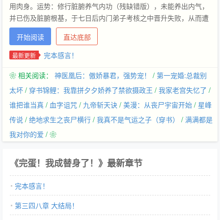
用肉身。运势：修行脏腑养气内功（残缺错版），未能养出内气，
并已伤及脏腑根基，于七日后内门弟子考核之中晋升失败，从而遭
千幻神君弃用，炼为血丹，死无全尸！改命之法如下：我李正景分
开始阅读
直达底部
明是正经仙宗弟子，怎么他娘的成了备用肉身？本书又名《我有一
页改命书》、《正经人修仙传》、《正经人修仙谁花钱啊？》等
完本感言！
最新更新
❀ 相关阅读：
神医凰后：傲娇暴君，强势宠！
/
第一宠婚:总裁别
太坏
/
穿书锦鲤：我靠拼夕夕娇养了禁欲摄政王
/
我家老宫失忆了
/
谁把谁当真
/
血字诅咒
/
九帝斩天诀
/
美漫：从丧尸宇宙开始
/
星峰
传说
/
绝地求生之丧尸横行
/
我真不是气运之子（穿书）
/
满满都是
我对你的爱
/ ❀
《完蛋！我成替身了！》最新章节
完本感言！
第三四八章 大结局！