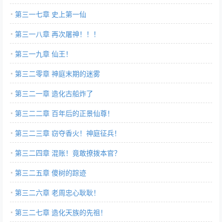
第三一七章 史上第一仙
第三一八章 再次屠神！！！
第三一九章 仙王！
第三二零章 神庭末期的迷雾
第三二一章 造化古船炸了
第三二二章 百年后的正景仙尊！
第三二三章 窃夺香火！神庭征兵！
第三二四章 混账！竟敢撩拨本官？
第三二五章 傻树的踪迹
第三二六章 老周忠心耿耿！
第三二七章 造化天族的先祖！