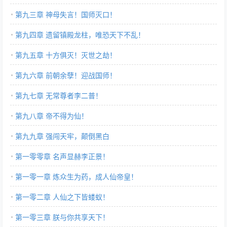
第九三章 神母失言！国师灭口！
第九四章 遗留镇殿龙柱，唯恐天下不乱！
第九五章 十方俱灭！灭世之劫！
第九六章 前朝余孽！迎战国师！
第九七章 无常尊者李二普！
第九八章 帝不得为仙！
第九九章 强闯天牢，颠倒黑白
第一零零章 名声显赫李正景！
第一零一章 炼众生为药，成人仙帝皇！
第一零二章 人仙之下皆蝼蚁！
第一零三章 朕与你共享天下！