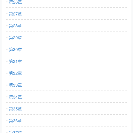
第26章
第27章
第28章
第29章
第30章
第31章
第32章
第33章
第34章
第35章
第36章
第37章