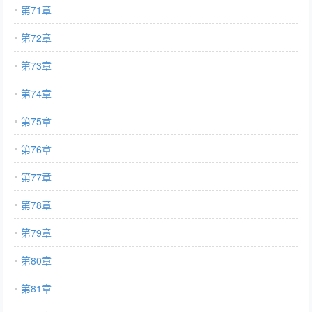
第71章
第72章
第73章
第74章
第75章
第76章
第77章
第78章
第79章
第80章
第81章