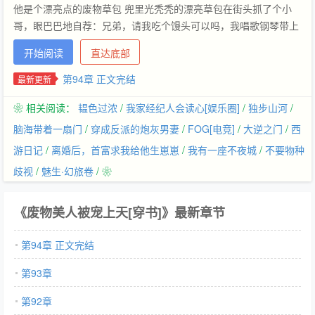
他是个漂亮点的废物草包 兜里光秃秃的漂亮草包在街头抓了个小
哥，眼巴巴地自荐：兄弟，请我吃个馒头可以吗，我唱歌钢琴带上
分都可以的！全都华而不实的那种，心虚jpg 结果后来对方成了他
开始阅读
直达底部
爹粉，比他亲爹还过分的那种 大型国民综艺临时加人，据说是蒋家
掉包的狸猫，网上一蜂窝嘲讽节目组想红想疯了 官博官宣照片之后
第94章 正文完结
最新更新
：其实爬个墙也不是不可以 后来直播现场，卷毛猫眼的少年仿佛古
❀ 相关阅读：
韫色过浓
/
我家经纪人会读心[娱乐圈]
/
独步山河
/
堡里精致的小少爷，一手钢琴弹得飞起，下棋写字样样精通 ：
md，说好的废物呢？？真香 不信邪的黑子准时蹲守节目组直播，
脑海带着一扇门
/
穿成反派的炮灰男妻
/
FOG[电竞]
/
大逆之门
/
西
终于抓到废物美人的证据 料：小狸猫洗个碗把碗摔粉碎 黑：玛丽
游日记
/
离婚后，首富求我给他生崽崽
/
我有一座不夜城
/
不要物种
苏出丑，废物实锤了，回去准得跳脚 当天晚上，添了麻烦的少年失
歧视
/
魅生·幻旅卷
/ ❀
落埋在自家助理怀里，男人半环住少年，在发顶落下一个轻吻，抱
着人上车时视线平静的扫了眼镜头 狗仔：？ ？ ？ hello，你的助理
《废物美人被宠上天[穿书]》最新章节
他眼熟又不对劲！ 隔天数家媒体收到了封口通知 后来，得知男人
身份的小狸猫灰溜溜的想要逃跑，被男人逮个正着 狸猫炸毛：我，
我什么都没做。 吃人不吐皮的大尾巴狼抱着人低笑：不需要你做什
第94章 正文完结
么，我来。…
第93章
第92章