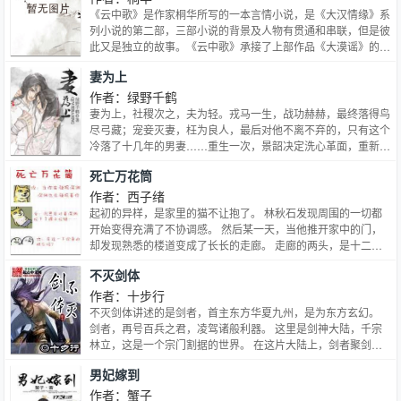
限风华。 但画面一转，那人也将在别人怀中笑意盈盈。 他嘴唇
迷，都早已注定了一生一世。 他们还有很长的时间，他并不着
《云中歌》是作家桐华所写的一本言情小说，是《大汉情缘》系
紧抿，双手紧握几乎滴血。继而缓缓微笑。 我回来了。 这一次
急。这么长的故事，他需要慢慢地讲给她听。他，程牧阳，是如
列小说的第二部，三部小说的背景及人物有贯通和串联，但是彼
不会再重蹈覆辙了。 时绪：我装作听不懂的样子.jpg ①攻中期
何欠了她一条命。 而又是如何，贪得无厌地要了她一生一世。
此又是独立的故事。《云中歌》承接了上部作品《大漠谣》的故
重生，真神经病。 ②攻对原书主角无感，文中解释。 ③救赎
…
事背景，讲述西汉时期，霍去病与金玉的女儿霍云歌与汉昭帝刘
+修罗场，苏爽狗血弃文不必告知啦。 *偏执病态冷漠攻x盛世美
妻为上
弗陵和才子孟珏的爱情故事。
颜极度敏感体质受
作者：绿野千鹤
妻为上，社稷次之，夫为轻。戎马一生，战功赫赫，最终落得鸟
尽弓藏；宠妾灭妻，枉为良人，最后对他不离不弃的，只有这个
冷落了十几年的男妻……重生一次，景韶决定洗心革面，重新做
人，不过……当抱着枕头站在房门外望天的时候，景韶握拳，本
死亡万花筒
王一定要重振夫纲！于是拍门道：“君清，我知道错了，让我进
去吧！”PS：基本上轻松无虐，HE~…
作者：西子绪
起初的异样，是家里的猫不让抱了。 林秋石发现周围的一切都
开始变得充满了不协调感。 然后某一天，当他推开家中的门，
却发现熟悉的楼道变成了长长的走廊。 走廊的两头，是十二扇
一模一样的铁门。 故事由此开始。 阮南烛对林秋石说，当你凝
不灭剑体
视深渊时，深渊也在凝视着你。 林秋石听后陷入沉思，然后对
着深渊拉下了裤子拉链…… 阮南烛：“……你把裤子给我好好穿
作者：十步行
上！” 不皮会死病娇攻X一起皮的沉稳受，双皮奶组合，灵异风
不灭剑体讲述的是剑者，首主东方华夏九州，是为东方玄幻。
格升级流。
剑者，再号百兵之君，凌驾诸般利器。 这里是剑神大陆，千宗
林立，这是一个宗门割据的世界。 在这片大陆上，剑者聚剑
元，化剑气，凝剑罡，合剑芒，定剑域，乃至劈山断岳，剑分江
男妃嫁到
河！ 这里不仅有宝贵的剑池，神圣的剑冢，上古诡秘的剑墓，
还有诸多神奇灵兽，奇异剑道 修炼层次：剑体，剑元，剑魂，
作者：蟹子