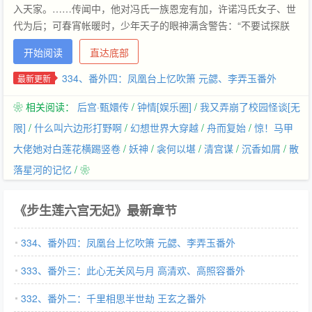
入天家。……传闻中，他对冯氏一族恩宠有加，许诺冯氏女子、世
代为后；可春宵帐暖时，少年天子的眼神满含警告：“不要试探朕
的底线，后位朕要留给最心爱的女子，至于子嗣——朕绝不允许，
开始阅读
直达底部
带有冯氏血脉的子嗣出生。”传闻中，他不顾重臣反对，以帝王之
尊，一步一叩首，登上千佛洞顶，只为在神像前祈愿：“求与重病
334、番外四：凤凰台上忆吹箫 元勰、李弄玉番外
最新更新
的妻子，平分余年阳寿，同年同月，同赴黄泉。”……
❀ 相关阅读：
后宫·甄嬛传
/
钟情[娱乐圈]
/
我又弄崩了校园怪谈[无
限]
/
什么叫六边形打野啊
/
幻想世界大穿越
/
舟而复始
/
惊！马甲
大佬她对白莲花横踢竖卷
/
妖神
/
衾何以堪
/
清宫谋
/
沉香如屑
/
散
落星河的记忆
/ ❀
《步生莲六宫无妃》最新章节
334、番外四：凤凰台上忆吹箫 元勰、李弄玉番外
333、番外三：此心无关风与月 高清欢、高照容番外
332、番外二：千里相思半世劫 王玄之番外