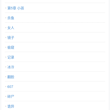
第5章 小孩
杀鱼
女人
镜子
偷窥
记录
冰冷
翻脸
607
碎尸
诡异