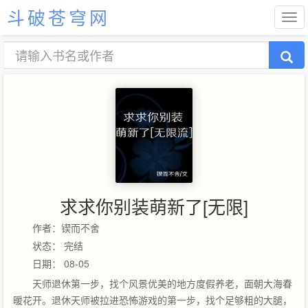
斗破苍穹网
求求你别装萌新了[无限]
作者：锲而不舍
状态： 完结
日期： 08-05
天师退休第一步，找个风景优美的地方度假养老，面朝大海春
暖花开。退休天师被拉进恐怖游戏的第一步，找个足够粗的大腿，