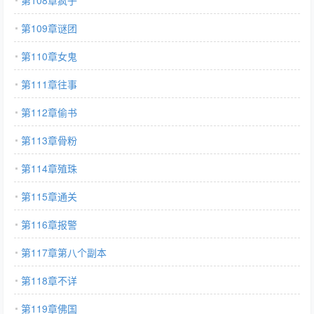
第108章疯子
第109章谜团
第110章女鬼
第111章往事
第112章偷书
第113章骨粉
第114章殖珠
第115章通关
第116章报警
第117章第八个副本
第118章不详
第119章佛国