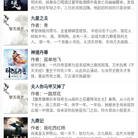
吧庆祝，结果自己喝酒过量导致酒精中毒身亡后幽幽醒来，发现
自己身处牢狱之中，三日后流放边陲。他起初的目的只是自保，
顺便在这个没有人权的社会里当个富家翁悠闲度日，多年后，许
九星之主
七安回首前尘，身后是早已逝去的敌人，以及累累白骨。
作者：育
寒星映戟月照弓，龙雀辚辚雪夜惊。 半纸功名千山外，银花火
树故乡中。 我，荣陶陶，总有一天，会成为那九颗星辰的主
人。 那一年，一个背着小书包、头顶天然卷、手持方天画戟的
少年，在天台上如是说道。
神道丹尊
作者：孤单地飞
绝世强者、一代丹帝凌寒为追求成神之路而殒落，万年后携《不
灭天经》重生于同名少年，从此风云涌动，与当世无数天才争
锋，重启传奇之路，万古诸天我最强！
夫人你马甲又掉了
作者：一路烦花
【腹黑慵懒巨有钱男主vs高岭之花藏得深女主】秦苒，从小在乡
下长大，高三失踪一年，休学一年。一年后，她被亲生母亲接到
云城一中借读。母亲说你后爸是名门之后，你大哥自小就是天
才，你妹妹是一中尖子生，你不要丢他们的脸。**京城有身份的
九鼎记
人暗地里都收到程家隽爷的一份警告隽爷老婆是乡下人，不懂圈
子不懂时势不懂金融行情……脾气还差的很，总之，大家多担
作者：我吃西红柿
待。直到一天，隽爷调查某个大佬时，他的手下望着不小心扒出
自禹皇五斧劈山，统一天下，划分九州，立九鼎后，这片大地便
来的据说什么都不懂的小嫂子的其中一个马甲……陷入迷之沉