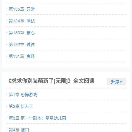
第135章 异常
第134章 测试
第133章 核心
第132章 过往
第131章 鬼怪
《求求你别装萌新了[无限]》全文阅读
升序↑
第1章 恐怖游戏
第2章 新人王
第3章 第一个副本：星星幼儿园
第4章 敲门