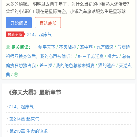
太多的秘密。 明明过去两千年了，为什么当初的小镇熟人还活着？
曾经的小镇矿工现在是星际海盗，小镇汽车旅馆服务生是星球球
长…… 主角：上帝，我前二十年到底住在一个什么样的镇上=口=
开始阅读
直达底部
一只蝙蝠从他旁边飞过，用优雅圆滑的声音低声轻笑——演出开始
了。 ↑以作者的属性，这怎么可能只是一个机甲文呢╮(╯_╰)╭
214、起床气
最新更新
PS：这是一场弥天大误 内容标签：血族 机甲 异能 搜索关键字：
❀ 相关阅读：
一剑平天下
/
不灭战神
/
笼中燕
/
九万情深
/
与病娇
主角：温栾、赛路斯┃其它：黑暗议会，教廷，未来，圣战，机甲
祖师互换身体后，我的心声被偷听！
/
韩三千苏迎夏
/
哑舍5
/
总有
偏执狂想独占我
/
差三岁
/
我的绝色总裁未婚妻
/
猫的遗产
/
天逆玄
典
/ ❀
《弥天大雾》最新章节
214、起床气
第214章 起床气
第213章 生命的追求