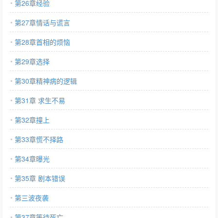
第26章经验
第27章情话与谎言
第28章首相的烦恼
第29章选择
第30章精神病的逻辑
第31章 求生不易
第32章撞上
第33章慌不择路
第34章曝光
第35章 剧本错误
第三波夜袭
第37章等待死亡