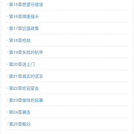
第15章愿望与错误
第16章绑匪接头
第17章饥饿政策
第18章抢劫
第19章失败的机甲
第20章送上门
第21章真实的谎言
第22章欢迎宴会
第23章愉快的启幕
第24章袭击
第25章郁闷