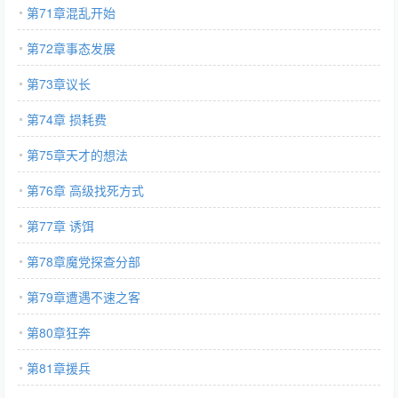
第71章混乱开始
第72章事态发展
第73章议长
第74章 损耗费
第75章天才的想法
第76章 高级找死方式
第77章 诱饵
第78章魔党探查分部
第79章遭遇不速之客
第80章狂奔
第81章援兵