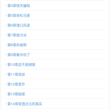
第4章惊天骗局
第5章安杜马里
第6章港口风波
第7章寂冷冰
第8章你谁啊
第9章看中你了
第10章这不是绑架
第11章现状
第12章意外
第13章秘密
第14章穿透次元的真实