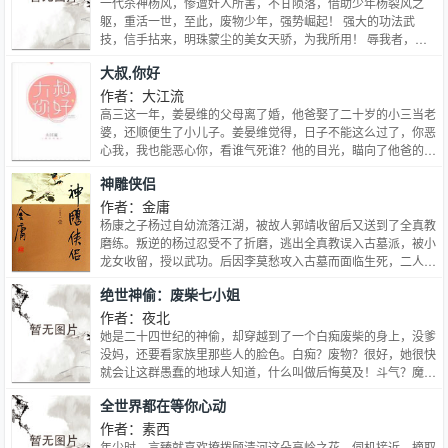
一代杀神杨风，惨遭奸人所害，不甘陨落，借助少年杨裂风之
躯，重活一世，至此，废物少年，强势崛起！ 强大的功法武
技，信手拈来，明珠蒙尘的美女天骄，为我所用！ 辱我者，必
被我辱！欺我者，反被我欺！与我作对之人，非死即伤！ 天下
大叔,你好
之大，唯我独尊，号令群雄，莫敢不从！
作者：大江流
高三这一年，姜晏维的父母离了婚，他爸娶了二十岁的小三当老
婆，还顺便生了小儿子。姜晏维觉得，日子不能这么过了，你恶
心我，我也能恶心你，看谁气死谁？他的目光，瞄向了他爸的忘
年交，秦城最被推崇的商业天才，那个被他叫叔叔的男人……中
神雕侠侣
二病VS腹黑男，年上，狗血小白HE，这是个想玩套路却被套紧
的故事。
作者：金庸
杨康之子杨过自幼流落江湖，被故人郭靖收留后又送到了全真教
磨练。叛逆的杨过忍受不了折磨，逃出全真教误入古墓派，被小
龙女收留，授以武功。后因李莫愁攻入古墓而面临生死，二人由
师徒之谊发展成了刻骨铭心的爱恋。后来蒙古铁骑即将南下，郭
绝世神偷：废柴七小姐
靖等人等难以匹敌，关键时刻，小龙女和杨过无意中卷入纷争，
打败金轮国师。 但好事多磨，杨过与小龙女多次聚散，在经历
作者：夜北
了武林大会、襄阳鏖兵，绝情幽谷等等险境，更有十六年的生离
她是二十四世纪的神偷，却穿越到了一个白痴废柴的身上，没爹
死别，痴情的杨过终于在绝情谷底找到了大难不死的小龙女，二
没妈，还要看家族里那些人的脸色。白痴？废物？很好，她很快
人重返世间。此时蒙古正调集人马，猛攻襄阳，杨过击败了金轮
就会让这群愚蠢的地球人知道，什么叫做后悔莫及！斗气？魔
法王，并以飞石击毙了蒙古皇帝蒙哥，为襄阳保卫战的胜利立下
法？她魔武双修碾压一切天才。家主之位？朱雀神兽？想要？不
全世界都在等你心动
首功，战事结束，杨过小龙女告别郭靖等人，带着神雕，悠然远
好意思她拿了！不过谁来告诉她，这个坐个马车都晕车狂吐的萌
去。
正太，真的是神兽朱雀？那个寄居在她身体里，跟个大爷一样的
作者：素西
神秘灵魂又是哪位大神？还有为什么别人家的小伙伴都是各种霸
年少时，言臻就喜欢撩拨顾清河这朵高岭之花，伺机接近、摘取