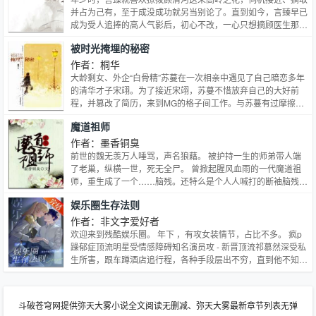
气外露，霸王之气无可比敌。怎么她身边这几只，不是奸商狐狸
并占为己有，至于成没成功就另当别论了。直到如今，言臻早已
男，就是面瘫冰山技术宅，要么就是花心风流鬼，最好的只怕就
成为受人追捧的高人气影后，初心不改，一心只想摘顾医生那一
是那个病美男了！说好的争霸天下，凌虐四方呢？求不坑爹！
朵。她一直以为自己心上人只是“普通人”——心外科医生，虽生
被时光掩埋的秘密
性冷情、禁欲洁癖，但善良且温柔，令人着迷。当然她还是不能
让顾医生心动，言臻为此苦恼。只是顾清河不这么想，她天生流
作者：桐华
淌着恶魔之血。隶属于黑暗的想法早已想将对方拆吃入骨，她会
大龄剩女、外企“白骨精”苏蔓在一次相亲中遇见了自己暗恋多年
杀死任何一个威胁者，让言臻只能属于自己。
的清华才子宋翊。为了接近宋翊，苏蔓不惜放弃自己的大好前
程，并篡改了简历，来到MG的格子间工作。与苏蔓有过摩擦的
陆励成是她在MG的顶头上司，并且非常清楚她篡改简历的事
魔道祖师
情。苏蔓把他看成眼中钉，他却在两人一点一滴的交往中对苏蔓
渐生情愫。宋翊不远万里地奔赴美国与苏蔓共度平安夜，两人默
作者：墨香铜臭
许了爱情。可当苏蔓出差回国时，发现一切都变了，死党麻辣烫
前世的魏无羡万人唾骂，声名狼藉。 被护持一生的师弟带人端
不再是她所认识的那个无牵无挂的女孩儿，而宋翊竟成了麻辣烫
了老巢，纵横一世，死无全尸。 曾掀起腥风血雨的一代魔道祖
的男朋友……接踵而来的意外降临在苏蔓身上，宋翊、麻辣烫的
师，重生成了一个……脑残。还特么是个人人喊打的断袖脑残！
过往也渐渐浮出水面，他们的爱情究竟会有怎样的结局？在流逝
我见诸君多有病，料诸君见我应如是。 但修鬼道不修仙，任你
娱乐圈生存法则
的时光中，也许别人是你的秘密，也许你是别人的秘密，可当答
千军万马，十方恶霸，九州奇侠，高岭之花，但凡化为一抔黄
案真的放在眼前时，你，愿意去揭晓吗？
土，统统收归旗下，为我所用，供我驱策！
作者：非文字爱好者
欢迎来到残酷娱乐圈。 年下 ，有攻女装情节，占比不多。 疯p
躁郁症顶流明星受情感障碍知名演员攻 - 新晋顶流祁慕然深受私
生所害，跟车蹲酒店追行程，各种手段层出不穷，直到他不知怎
么想不开去演戏，一头栽进剧组里，开始跟她们打长期的游击
战。 这也就罢了，她们扛着各种长焦镜头去拍路透，看见顶流
身边总会站着一个美艳的女演员，与他形影不离，姿态亲密，气
斗破苍穹网提供弥天大雾小说全文阅读无删减、弥天大雾最新章节列表无弹
得她们想要当场脱粉。 这种状态一直维持到剧方官宣那天，女