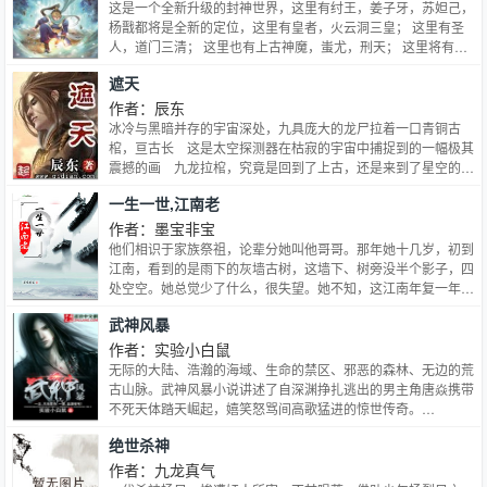
这是一个全新升级的封神世界，这里有纣王，姜子牙，苏妲己，
杨戬都将是全新的定位，这里有皇者，火云洞三皇； 这里有圣
人，道门三清； 这里也有上古神魔，蚩尤，刑天； 这里将有一
个名为罗烈的少年，开启一个我非英雄，却也盖世无双的新封神
遮天
时代！
作者：辰东
冰冷与黑暗并存的宇宙深处，九具庞大的龙尸拉着一口青铜古
棺，亘古长 这是太空探测器在枯寂的宇宙中捕捉到的一幅极其
震撼的画 九龙拉棺，究竟是回到了上古，还是来到了星空的
彼 一个浩大的仙侠世界，光怪陆离，神秘无尽。热血似火山沸
一生一世,江南老
腾，激情若瀚海汹涌，欲望如深渊无止境 登天路，踏歌行，弹
指遮
作者：墨宝非宝
他们相识于家族祭祖，论辈分她叫他哥哥。那年她十几岁，初到
江南，看到的是雨下的灰墙古树，这墙下、树旁没半个影子，四
处空空。她总觉少了什么，很失望。她不知，这江南年复一年等
着北来的大雁，他也在日复一日静候她。“人人尽说江南好，游
武神风暴
人只合江南老。”你若不归，我不会老去。主角：沈昭昭，沈
策…
作者：实验小白鼠
无际的大陆、浩瀚的海域、生命的禁区、邪恶的森林、无边的荒
古山脉。武神风暴小说讲述了自深渊挣扎逃出的男主角唐焱携带
不死天体踏天崛起，嬉笑怒骂间高歌猛进的惊世传奇。…
绝世杀神
作者：九龙真气