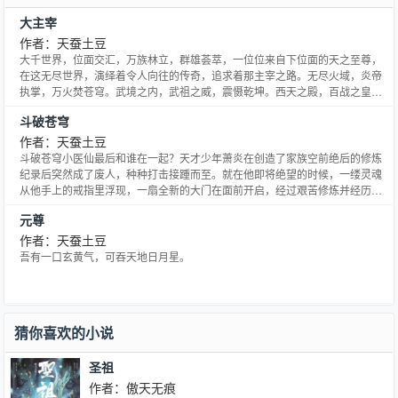
大主宰
作者：天蚕土豆
大千世界，位面交汇，万族林立，群雄荟萃，一位位来自下位面的天之至尊，
在这无尽世界，演绎着令人向往的传奇，追求着那主宰之路。无尽火域，炎帝
执掌，万火焚苍穹。武境之内，武祖之威，震慑乾坤。西天之殿，百战之皇，
战威无可敌。北荒之丘，万墓之地，不死之主镇天地。......少年自北灵境而出，
斗破苍穹
骑九幽冥雀，闯向了那精彩绝伦的纷纭世界，主宰之路，谁主沉浮？大千世
界，万道争锋，吾为大主宰。…
作者：天蚕土豆
斗破苍穹小医仙最后和谁在一起？天才少年萧炎在创造了家族空前绝后的修炼
纪录后突然成了废人，种种打击接踵而至。就在他即将绝望的时候，一缕灵魂
从他手上的戒指里浮现，一扇全新的大门在面前开启，经过艰苦修炼并经历了
一系列的磨练，收异火，寻宝物，炼丹药，斗魂族。最终成为斗帝，为解开斗
元尊
帝失踪之谜而前往大千世界......
作者：天蚕土豆
吾有一口玄黄气，可吞天地日月星。
猜你喜欢的小说
圣祖
作者：傲天无痕