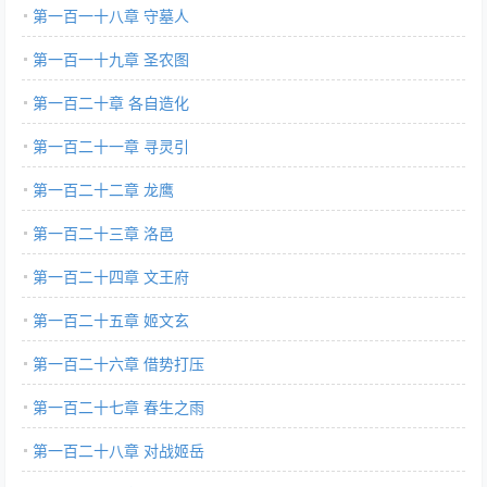
第一百一十八章 守墓人
第一百一十九章 圣农图
第一百二十章 各自造化
第一百二十一章 寻灵引
第一百二十二章 龙鹰
第一百二十三章 洛邑
第一百二十四章 文王府
第一百二十五章 姬文玄
第一百二十六章 借势打压
第一百二十七章 春生之雨
第一百二十八章 对战姬岳