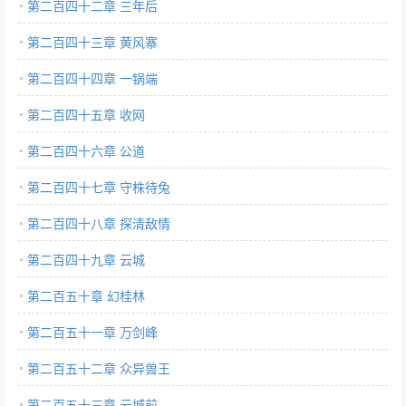
第二百四十二章 三年后
第二百四十三章 黄风寨
第二百四十四章 一锅端
第二百四十五章 收网
第二百四十六章 公道
第二百四十七章 守株待兔
第二百四十八章 探清敌情
第二百四十九章 云城
第二百五十章 幻桂林
第二百五十一章 万剑峰
第二百五十二章 众异兽王
第二百五十三章 云城前