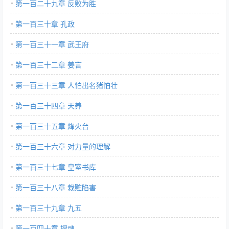
第一百二十九章 反败为胜
第一百三十章 孔政
第一百三十一章 武王府
第一百三十二章 姜言
第一百三十三章 人怕出名猪怕壮
第一百三十四章 天养
第一百三十五章 烽火台
第一百三十六章 对力量的理解
第一百三十七章 皇室书库
第一百三十八章 栽赃陷害
第一百三十九章 九五
第一百四十章 搜魂