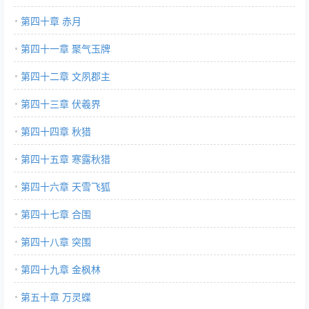
第四十章 赤月
第四十一章 聚气玉牌
第四十二章 文夙郡主
第四十三章 伏羲界
第四十四章 秋猎
第四十五章 寒露秋猎
第四十六章 天雪飞狐
第四十七章 合围
第四十八章 突围
第四十九章 金枫林
第五十章 万灵蝶