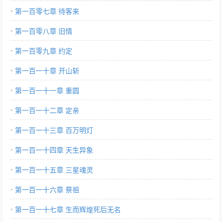
第一百零七章 待客来
第一百零八章 旧情
第一百零九章 约定
第一百一十章 开山斩
第一百一十一章 重圆
第一百一十二章 定亲
第一百一十三章 百万明灯
第一百一十四章 天生异象
第一百一十五章 三星魂灵
第一百一十六章 祭祖
第一百一十七章 生而辉煌死后无名