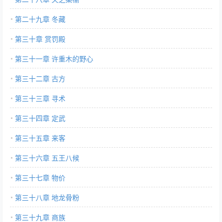
第二十九章 冬藏
第三十章 赏罚殿
第三十一章 许重木的野心
第三十二章 古方
第三十三章 寻术
第三十四章 定武
第三十五章 来客
第三十六章 五王八候
第三十七章 物价
第三十八章 地龙骨粉
第三十九章 商族