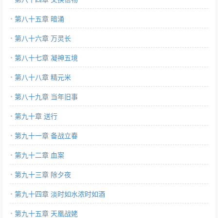
第八十五章 暗涌
第八十六章 万灵长
第八十七章 凝神五境
第八十八章 精元米
第八十九章 当年旧事
第九十章 送行
第九十一章 备战立春
第九十二章 血案
第九十三章 除夕夜
第九十四章 淡时如水浓时如酒
第九十五章 天凰战姥