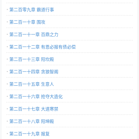
第二百零九章 霸道行事
第二百一十章 围攻
第二百一十一章 百鼎之力
第二百一十二章 有恩必报有债必偿
第二百一十三章 阳坎殿
第二百一十四章 贪狼智阁
第二百一十五章 生意人
第二百一十六章 抢夺大造化
第二百一十七章 大道寒禁
第二百一十八章 阳坤殿
第二百一十九章 报复