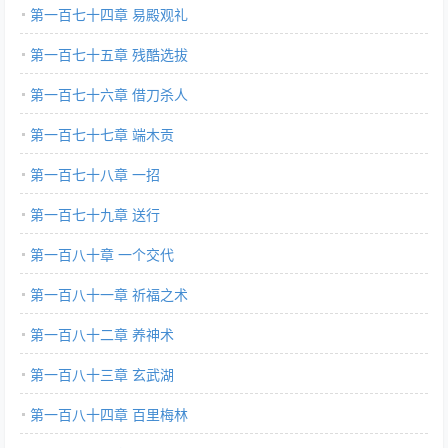
第一百七十四章 易殿观礼
第一百七十五章 残酷选拔
第一百七十六章 借刀杀人
第一百七十七章 端木贡
第一百七十八章 一招
第一百七十九章 送行
第一百八十章 一个交代
第一百八十一章 祈福之术
第一百八十二章 养神术
第一百八十三章 玄武湖
第一百八十四章 百里梅林