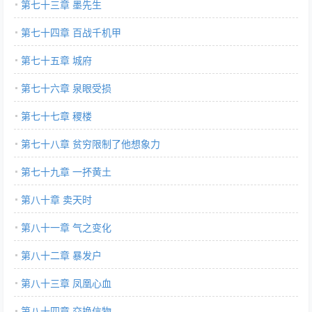
第七十三章 墨先生
第七十四章 百战千机甲
第七十五章 城府
第七十六章 泉眼受损
第七十七章 稷楼
第七十八章 贫穷限制了他想象力
第七十九章 一抔黄土
第八十章 卖天时
第八十一章 气之变化
第八十二章 暴发户
第八十三章 凤凰心血
第八十四章 交换信物