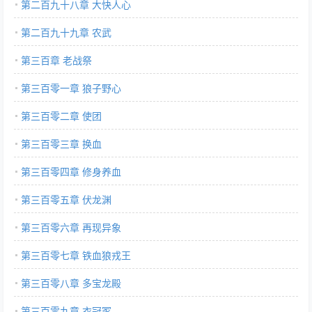
第二百九十八章 大快人心
第二百九十九章 农武
第三百章 老战祭
第三百零一章 狼子野心
第三百零二章 使团
第三百零三章 换血
第三百零四章 修身养血
第三百零五章 伏龙渊
第三百零六章 再现异象
第三百零七章 铁血狼戎王
第三百零八章 多宝龙殿
第三百零九章 衣冠冢