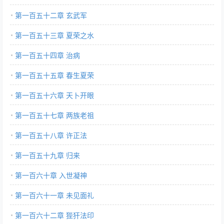
第一百五十二章 玄武军
第一百五十三章 夏荣之水
第一百五十四章 治病
第一百五十五章 春生夏荣
第一百五十六章 天卜开眼
第一百五十七章 两族老祖
第一百五十八章 许正法
第一百五十九章 归来
第一百六十章 入世凝神
第一百六十一章 未见面礼
第一百六十二章 狴犴法印