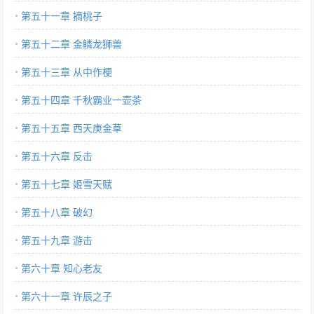
第五十一章 摘桃子
第五十二章 金鳞龙狮兽
第五十三章 从中作梗
第五十四章 千秋霸业一壶茶
第五十五章 西天庚金草
第五十六章 反击
第五十七章 姬雪天赋
第五十八章 破幻
第五十九章 游击
第六十章 知心老友
第六十一章 许辰之子