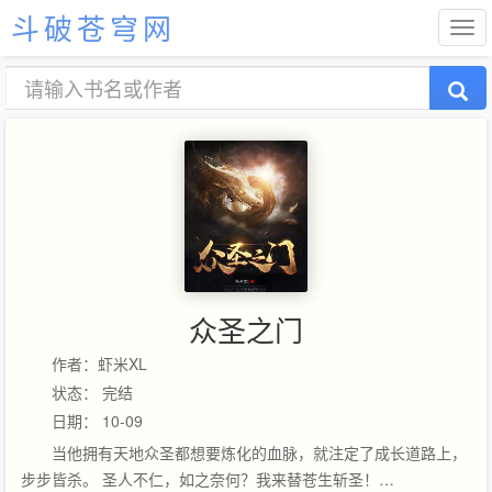
斗破苍穹网
众圣之门
作者：虾米XL
状态： 完结
日期： 10-09
当他拥有天地众圣都想要炼化的血脉，就注定了成长道路上，
步步皆杀。 圣人不仁，如之奈何？我来替苍生斩圣！…