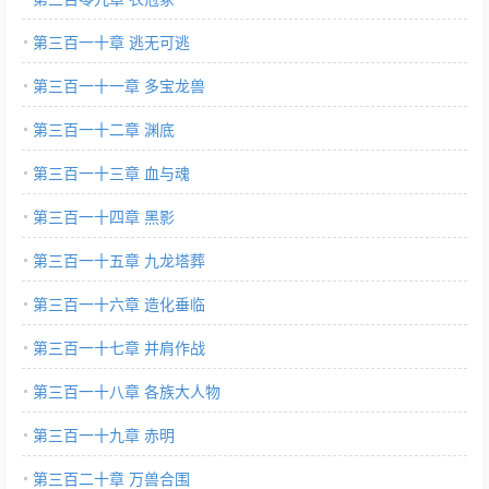
第三百一十章 逃无可逃
第三百一十一章 多宝龙兽
第三百一十二章 渊底
第三百一十三章 血与魂
第三百一十四章 黑影
第三百一十五章 九龙塔葬
第三百一十六章 造化垂临
第三百一十七章 并肩作战
第三百一十八章 各族大人物
第三百一十九章 赤明
第三百二十章 万兽合围