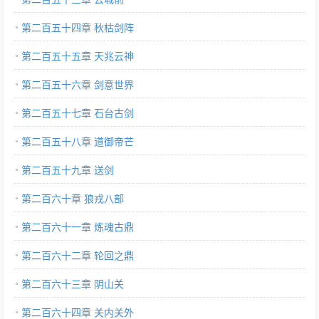
第二百五十四章 秋枯剑阵
第二百五十五章 天兆云神
第二百五十六章 剑意世界
第二百五十七章 石台古剑
第二百五十八章 道御帝芒
第二百五十九章 送剑
第二百六十章 狼戎八部
第二百六十一章 炼魂古鼎
第二百六十二章 轮回之鼎
第二百六十三章 阴山关
第二百六十四章 关内关外