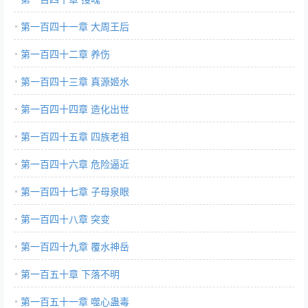
第一百四十一章 大周王后
第一百四十二章 养伤
第一百四十三章 真源姬水
第一百四十四章 造化出世
第一百四十五章 四族老祖
第一百四十六章 危险逼近
第一百四十七章 子母泉眼
第一百四十八章 突变
第一百四十九章 覆水神岳
第一百五十章 下落不明
第一百五十一章 噬心蛊毒