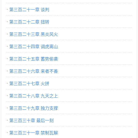
第三百二十一章 谈判
第三百二十二章 扭转
第三百二十三章 黑炎风火
第三百二十四章 调虎离山
第三百二十五章 蓄势偷袭
第三百二十六章 来者不善
第三百二十七章 火拼
第三百二十八章 九天之上
第三百二十九章 独力支撑
第三百三十章 最后一刻
第三百三十一章 禁制瓦解