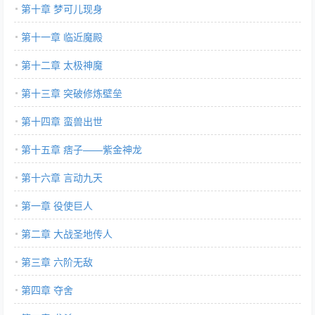
第十章 梦可儿现身
第十一章 临近魔殿
第十二章 太极神魔
第十三章 突破修炼壁垒
第十四章 蛮兽出世
第十五章 痞子——紫金神龙
第十六章 言动九天
第一章 役使巨人
第二章 大战圣地传人
第三章 六阶无敌
第四章 夺舍