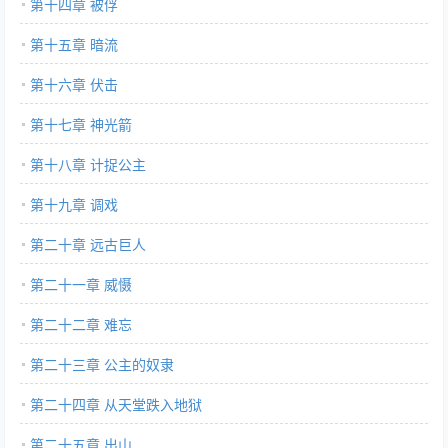
第十四章 被俘
第十五章 暗流
第十六章 伏击
第十七章 神光箭
第十八章 计捉公主
第十九章 调戏
第二十章 远古巨人
第二十一章 威慑
第二十二章 难忘
第二十三章 公主的奴隶
第二十四章 从天堂跌入地狱
第二十五章 出山