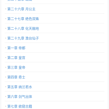
第二十六章 月公主
第二十七章 绝色双姝
第二十八章 化天融地
第二十九章 澹台仙子
第一章 帝都
第二章 皇宫
第三章 皇帝
第四章 奇士
第五章 纳兰若水
第六章 剑气出体
第七章 欲窥古籍