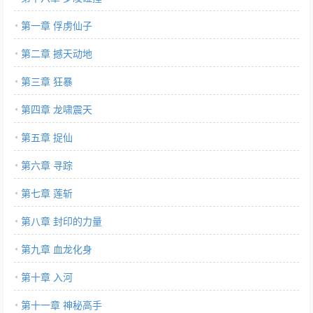
第一章 俘虏仙子
第二章 撼天动地
第三章 狂暴
第四章 龙啸震天
第五章 捉仙
第六章 寻踪
第七章 莲斩
第八章 封印的力量
第九章 血龙化身
第十章 入河
第十一章 神秘高手