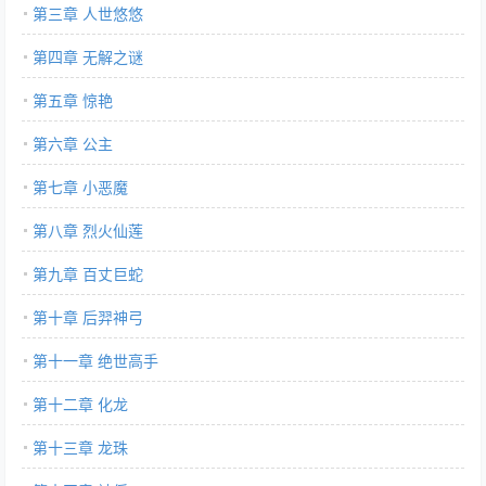
第三章 人世悠悠
第四章 无解之谜
第五章 惊艳
第六章 公主
第七章 小恶魔
第八章 烈火仙莲
第九章 百丈巨蛇
第十章 后羿神弓
第十一章 绝世高手
第十二章 化龙
第十三章 龙珠