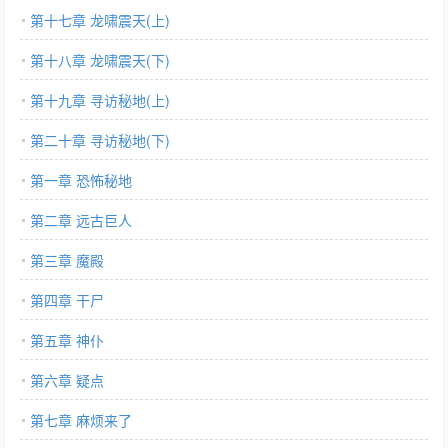
第十七章 龙啸震天(上)
第十八章 龙啸震天(下)
第十九章 寻访秘地(上)
第二十章 寻访秘地(下)
第一章 恐怖秘地
第二章 远古巨人
第三章 魔殿
第四章 干尸
第五章 神仆
第六章 疑点
第七章 麻烦来了