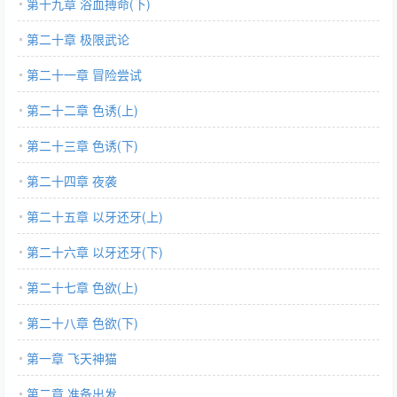
第十九章 浴血搏命(下)
第二十章 极限武论
第二十一章 冒险尝试
第二十二章 色诱(上)
第二十三章 色诱(下)
第二十四章 夜袭
第二十五章 以牙还牙(上)
第二十六章 以牙还牙(下)
第二十七章 色欲(上)
第二十八章 色欲(下)
第一章 飞天神猫
第二章 准备出发