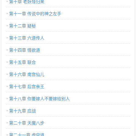
第十章 老妖怪归来
第十一章 传说中的神之左手
第十二章 疑秘
第十三章 六道传人
第十四章 情欲道
第十五章 联合
第十六章 南宫仙儿
第十七章 后宫亲王
第十八章 你要嫁人不要嫁给别人
第十九章 应战
第二十章 天魔八步
第二十一章 虚空道