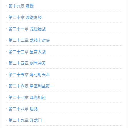
第十九章 震慑
第二十章 赠送毒经
第二十一章 龙魔始战
第二十二章 龙骑士对决
第二十三章 皇宫大战
第二十四章 剑气冲天
第二十五章 弯弓射天龙
第二十六章 皇室利益第一
第二十七章 耳光相还
第二十八章 后路
第二十九章 开龙门