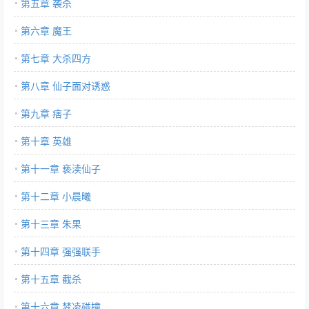
第五章 袭杀
第六章 魔王
第七章 大杀四方
第八章 仙子面对诱惑
第九章 痞子
第十章 英雄
第十一章 亵渎仙子
第十二章 小晨曦
第十三章 朱果
第十四章 强强联手
第十五章 截杀
第十六章 梦凌碰撞