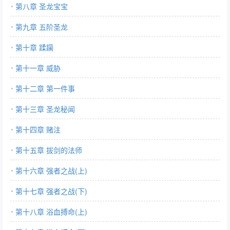
第八章 圣龙宝宝
第九章 五阶圣龙
第十章 蹂躏
第十一章 威胁
第十二章 第一件事
第十三章 圣龙秘闻
第十四章 赌注
第十五章 拔剑的法师
第十六章 强者之战(上)
第十七章 强者之战(下)
第十八章 浴血搏命(上)