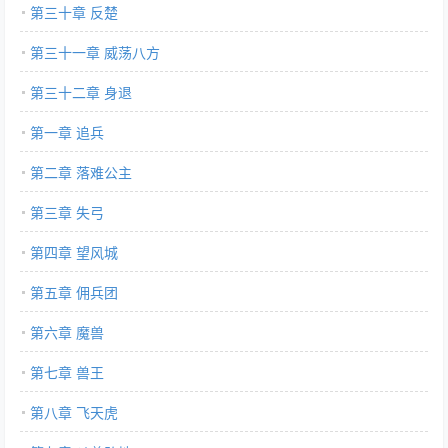
第三十章 反楚
第三十一章 威荡八方
第三十二章 身退
第一章 追兵
第二章 落难公主
第三章 失弓
第四章 望风城
第五章 佣兵团
第六章 魔兽
第七章 兽王
第八章 飞天虎