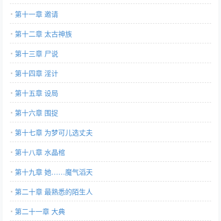
第十一章 邀请
第十二章 太古神族
第十三章 尸说
第十四章 淫计
第十五章 设局
第十六章 围捉
第十七章 为梦可儿选丈夫
第十八章 水晶棺
第十九章 她……魔气滔天
第二十章 最熟悉的陌生人
第二十一章 大典