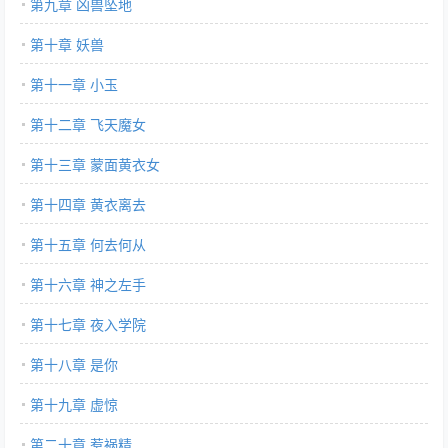
第九章 凶兽坠地
第十章 妖兽
第十一章 小玉
第十二章 飞天魔女
第十三章 蒙面黄衣女
第十四章 黄衣离去
第十五章 何去何从
第十六章 神之左手
第十七章 夜入学院
第十八章 是你
第十九章 虚惊
第二十章 惹祸精